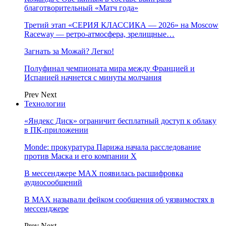
благотворительный «Матч года»
Третий этап «СЕРИЯ КЛАССИКА — 2026» на Moscow
Raceway — ретро‑атмосфера, зрелищные…
Загнать за Можай? Легко!
Полуфинал чемпионата мира между Францией и
Испанией начнется с минуты молчания
Prev
Next
Технологии
«Яндекс Диск» ограничит бесплатный доступ к облаку
в ПК-приложении
Monde: прокуратура Парижа начала расследование
против Маска и его компании X
В мессенджере MAX появилась расшифровка
аудиосообщений
В МAX называли фейком сообщения об уязвимостях в
мессенджере
Prev
Next