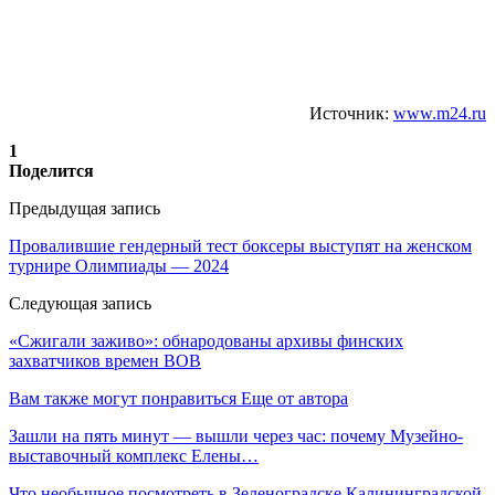
Источник:
www.m24.ru
1
Поделится
Предыдущая запись
Провалившие гендерный тест боксеры выступят на женском
турнире Олимпиады — 2024
Следующая запись
«Сжигали заживо»: обнародованы архивы финских
захватчиков времен ВОВ
Вам также могут понравиться
Еще от автора
Зашли на пять минут — вышли через час: почему Музейно-
выставочный комплекс Елены…
Что необычное посмотреть в Зеленоградске Калининградской