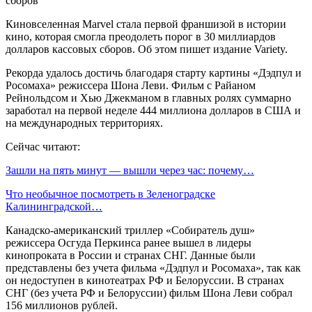
Киновселенная Marvel стала первой франшизой в истории
кино, которая смогла преодолеть порог в 30 миллиардов
долларов кассовых сборов. Об этом пишет издание Variety.
Рекорда удалось достичь благодаря старту картины «Дэдпул и
Росомаха» режиссера Шона Леви. Фильм с Райаном
Рейнольдсом и Хью Джекманом в главных ролях суммарно
заработал на первой неделе 444 миллиона долларов в США и
на международных территориях.
Сейчас читают:
Зашли на пять минут — вышли через час: почему…
Что необычное посмотреть в Зеленоградске
Калининградской…
Канадско-американский триллер «Собиратель душ»
режиссера Осгуда Перкинса ранее вышел в лидеры
кинопроката в России и странах СНГ. Данные были
представлены без учета фильма «Дэдпул и Росомаха», так как
он недоступен в кинотеатрах РФ и Белоруссии. В странах
СНГ (без учета РФ и Белоруссии) фильм Шона Леви собрал
156 миллионов рублей.