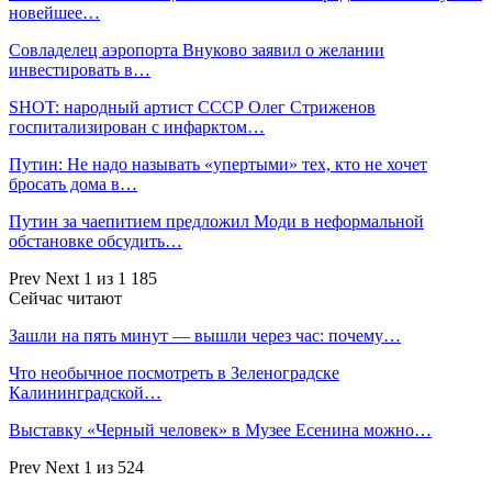
новейшее…
Совладелец аэропорта Внуково заявил о желании
инвестировать в…
SHOT: народный артист СССР Олег Стриженов
госпитализирован с инфарктом…
Путин: Не надо называть «упертыми» тех, кто не хочет
бросать дома в…
Путин за чаепитием предложил Моди в неформальной
обстановке обсудить…
Prev
Next
1 из 1 185
Сейчас читают
Зашли на пять минут — вышли через час: почему…
Что необычное посмотреть в Зеленоградске
Калининградской…
Выставку «Черный человек» в Музее Есенина можно…
Prev
Next
1 из 524