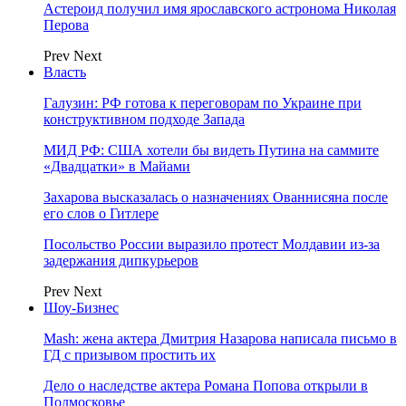
Астероид получил имя ярославского астронома Николая
Перова
Prev
Next
Власть
Галузин: РФ готова к переговорам по Украине при
конструктивном подходе Запада
МИД РФ: США хотели бы видеть Путина на саммите
«Двадцатки» в Майами
Захарова высказалась о назначениях Ованнисяна после
его слов о Гитлере
Посольство России выразило протест Молдавии из-за
задержания дипкурьеров
Prev
Next
Шоу-Бизнес
Mash: жена актера Дмитрия Назарова написала письмо в
ГД с призывом простить их
Дело о наследстве актера Романа Попова открыли в
Подмосковье