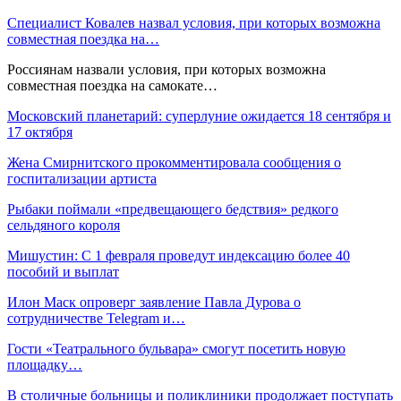
Специалист Ковалев назвал условия, при которых возможна
совместная поездка на…
Россиянам назвали условия, при которых возможна
совместная поездка на самокате…
Московский планетарий: суперлуние ожидается 18 сентября и
17 октября
Жена Смирнитского прокомментировала сообщения о
госпитализации артиста
Рыбаки поймали «предвещающего бедствия» редкого
сельдяного короля
Мишустин: С 1 февраля проведут индексацию более 40
пособий и выплат
Илон Маск опроверг заявление Павла Дурова о
сотрудничестве Telegram и…
Гости «Театрального бульвара» смогут посетить новую
площадку…
В столичные больницы и поликлиники продолжает поступать