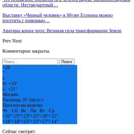
области. Нестандартный…
Выставку «Черный человек» в Музее Есенина можно
посетить с помощью…
Аватары конца эпох: Великая сила трансформации Земли
Prev
Next
Комментарии закрыты.
+
29
°
C
H:
+
33°
L:
+
21°
Москва
Пятница, 07 Август
Прогноз на неделю
Чт
Сб
Вс
Пн
Вт
Ср
+
32°
+
25°
+
23°
+
25°
+
26°
+
22°
+
18°
+
18°
+
15°
+
15°
+
17°
+
14°
Сейчас смотрят: