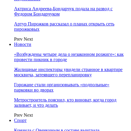
Актриса Андреева-Бондарчук подала на развод с
Федором Бондарчуком
Артур Пирожков рассказал о планах открыть сеть
пирожковых
Prev
Next
Новости
«Возбуждены четыре дела о незаконном розжиге»: как
провести пикник в городе
Жилищные инспекторы увидели странное в квартире
москвича, затеявшего перепланировку
Горожане стали организовывать «подпольные»
парковки во дворах
Метростроитель пояснил, кто виноват, когда город
заливает, и что делать
Prev
Next
Спорт
Команда с Овечкиным в составе выиграла