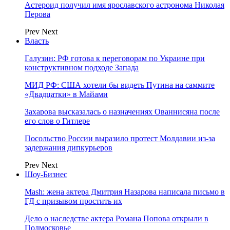
Астероид получил имя ярославского астронома Николая
Перова
Prev
Next
Власть
Галузин: РФ готова к переговорам по Украине при
конструктивном подходе Запада
МИД РФ: США хотели бы видеть Путина на саммите
«Двадцатки» в Майами
Захарова высказалась о назначениях Ованнисяна после
его слов о Гитлере
Посольство России выразило протест Молдавии из-за
задержания дипкурьеров
Prev
Next
Шоу-Бизнес
Mash: жена актера Дмитрия Назарова написала письмо в
ГД с призывом простить их
Дело о наследстве актера Романа Попова открыли в
Подмосковье