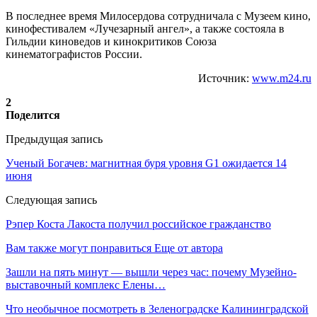
В последнее время Милосердова сотрудничала с Музеем кино,
кинофестивалем «Лучезарный ангел», а также состояла в
Гильдии киноведов и кинокритиков Союза
кинематографистов России.
Источник:
www.m24.ru
2
Поделится
Предыдущая запись
Ученый Богачев: магнитная буря уровня G1 ожидается 14
июня
Следующая запись
Рэпер Коста Лакоста получил российское гражданство
Вам также могут понравиться
Еще от автора
Зашли на пять минут — вышли через час: почему Музейно-
выставочный комплекс Елены…
Что необычное посмотреть в Зеленоградске Калининградской