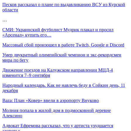
Песков рассказал о плане по выдавливанию ВСУ из Курской
области
…
СМИ: Украинский футболист Мудрик плакал и просил
«Арсенал» купить его…
Массовый сбой произошел в работе Twitch, Google и Discord
Умер двукратный олимпийский чемпион и экс-рекордсмен
мира по бегу
Движение поездов на Калужском направлении МЦД-4
изменится 7–9 сентября
Народный календарь. Как не навлечь беду в Сойкин день, 11
декабря
Baza: План «Ковер» ввели в аэропорту Внуково
Молния попала в жилой дом в подмосковной деревне
Алексино
Адвокат Ефремова рассказал, что у артиста ухудшается
здоровье