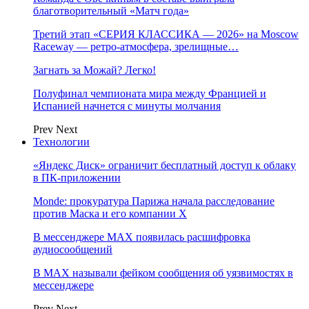
благотворительный «Матч года»
Третий этап «СЕРИЯ КЛАССИКА — 2026» на Moscow
Raceway — ретро‑атмосфера, зрелищные…
Загнать за Можай? Легко!
Полуфинал чемпионата мира между Францией и
Испанией начнется с минуты молчания
Prev
Next
Технологии
«Яндекс Диск» ограничит бесплатный доступ к облаку
в ПК-приложении
Monde: прокуратура Парижа начала расследование
против Маска и его компании X
В мессенджере MAX появилась расшифровка
аудиосообщений
В МAX называли фейком сообщения об уязвимостях в
мессенджере
Prev
Next