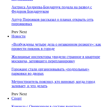
Актриса Андреева-Бондарчук подала на развод с
Федором Бондарчуком
Артур Пирожков рассказал о планах открыть сеть
пирожковых
Prev
Next
Новости
«Возбуждены четыре дела о незаконном розжиге»: как
провести пикник в городе
Жилищные инспекторы увидели странное в квартире
москвича, затеявшего перепланировку
Горожане стали организовывать «подпольные»
парковки во дворах
Метростроитель пояснил, кто виноват, когда город
заливает, и что делать
Prev
Next
Спорт
Команда с Овечкиным в составе выиграла