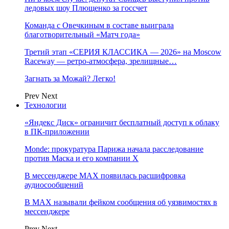
ледовых шоу Плющенко за госсчет
Команда с Овечкиным в составе выиграла
благотворительный «Матч года»
Третий этап «СЕРИЯ КЛАССИКА — 2026» на Moscow
Raceway — ретро‑атмосфера, зрелищные…
Загнать за Можай? Легко!
Prev
Next
Технологии
«Яндекс Диск» ограничит бесплатный доступ к облаку
в ПК-приложении
Monde: прокуратура Парижа начала расследование
против Маска и его компании X
В мессенджере MAX появилась расшифровка
аудиосообщений
В МAX называли фейком сообщения об уязвимостях в
мессенджере
Prev
Next