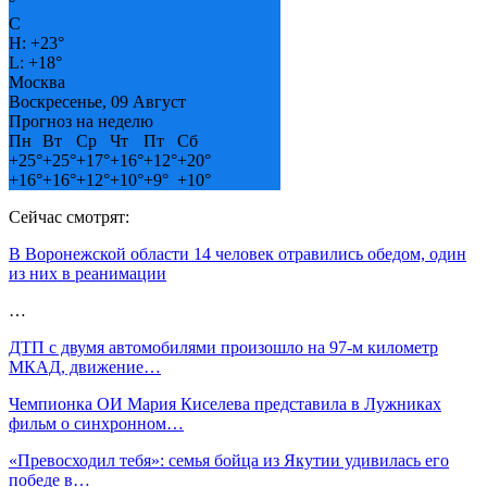
°
C
H:
+
23°
L:
+
18°
Москва
Воскресенье, 09 Август
Прогноз на неделю
Пн
Вт
Ср
Чт
Пт
Сб
+
25°
+
25°
+
17°
+
16°
+
12°
+
20°
+
16°
+
16°
+
12°
+
10°
+
9°
+
10°
Сейчас смотрят:
В Воронежской области 14 человек отравились обедом, один
из них в реанимации
…
ДТП с двумя автомобилями произошло на 97-м километр
МКАД, движение…
Чемпионка ОИ Мария Киселева представила в Лужниках
фильм о синхронном…
«Превосходил тебя»: семья бойца из Якутии удивилась его
победе в…