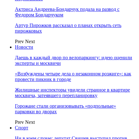
Актриса Андреева-Бондарчук подала на развод с
Федором Бондарчуком
Артур Пирожков рассказал о планах открыть сеть
пирожковых
Prev
Next
Новости
Даешь в каждый двор по велопаркингу: идею оценили
эксперты и москвичи
«Возбуждены четыре дела о незаконном розжиге»: как
провести пикник в городе
Жилищные инспекторы увидели странное в квартире
москвича, затеявшего перепланировку
Горожане стали организовывать «подпольные»
парковки во дворах
Prev
Next
Спорт
Ни в коем случае: депутат Свищев выступил против