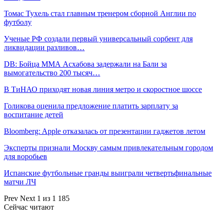
Томас Тухель стал главным тренером сборной Англии по
футболу
Ученые РФ создали первый универсальный сорбент для
ликвидации разливов…
DB: Бойца ММА Асхабова задержали на Бали за
вымогательство 200 тысяч…
В ТиНАО приходят новая линия метро и скоростное шоссе
Голикова оценила предложение платить зарплату за
воспитание детей
Bloomberg: Apple отказалась от презентации гаджетов летом
Эксперты признали Москву самым привлекательным городом
для воробьев
Испанские футбольные гранды выиграли четвертьфинальные
матчи ЛЧ
Prev
Next
1 из 1 185
Сейчас читают