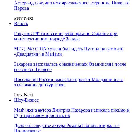
Астероид получил имя ярославского астронома Николая
Перова
Prev
Next
Власть
Галузин: РФ готова к переговорам по Украине при
конструктивном подходе Запада
МИД РФ: США хотели бы видеть Путина на саммите
«Двадцатки» в Майами
Захарова высказалась о назначениях Ованнисяна после
его слов о Гитлере
Посольство России выразило протест Молдавии из-за
задержания дипкурьеров
Prev
Next
Шоу-Бизнес
Mash: жена актера Дмитрия Назарова написала письмо в
ГД с призывом простить их
Дело о наследстве актера Романа Попова открыли в
Подмосковье