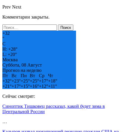
Prev
Next
Комментарии закрыты.
+
32
°
C
H:
+
28°
L:
+
20°
Москва
Суббота, 08 Август
Прогноз на неделю
Пт
Вс
Пн
Вт
Ср
Чт
+
32°
+
23°
+
25°
+
25°
+
17°
+
18°
+
21°
+
17°
+
15°
+
16°
+
12°
+
11°
Сейчас смотрят:
Синоптик Тишковец рассказал, какой будет зима в
Центральной России
…
Кадыров назвал шокирующей реакцию граждан США на