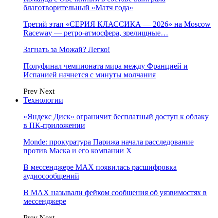
благотворительный «Матч года»
Третий этап «СЕРИЯ КЛАССИКА — 2026» на Moscow
Raceway — ретро‑атмосфера, зрелищные…
Загнать за Можай? Легко!
Полуфинал чемпионата мира между Францией и
Испанией начнется с минуты молчания
Prev
Next
Технологии
«Яндекс Диск» ограничит бесплатный доступ к облаку
в ПК-приложении
Monde: прокуратура Парижа начала расследование
против Маска и его компании X
В мессенджере MAX появилась расшифровка
аудиосообщений
В МAX называли фейком сообщения об уязвимостях в
мессенджере
Prev
Next