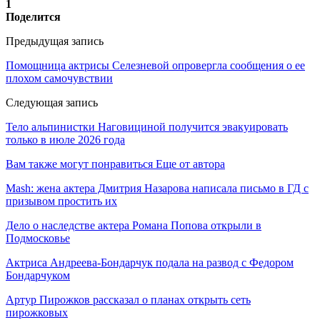
1
Поделится
Предыдущая запись
Помощница актрисы Селезневой опровергла сообщения о ее
плохом самочувствии
Следующая запись
Тело альпинистки Наговициной получится эвакуировать
только в июле 2026 года
Вам также могут понравиться
Еще от автора
Mash: жена актера Дмитрия Назарова написала письмо в ГД с
призывом простить их
Дело о наследстве актера Романа Попова открыли в
Подмосковье
Актриса Андреева-Бондарчук подала на развод с Федором
Бондарчуком
Артур Пирожков рассказал о планах открыть сеть
пирожковых