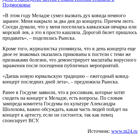
Подмосковье
«В этом году Меладзе сумел вызвать дух ковида немного
заранее. Меня накрыло за два дня до концерта. Причем люто.
Соседи думали, что у меня поселилась кавказская овчарка или
морской лев, а это я просто кашляла. Дорогой билет пришлось
продавать», – поделилась Рынска.
Кроме того, журналистка упомянула, что в день концерта еще
двое ее знакомых оказались прикованы к постели с теми же
признаками болезни, что демонстрирует масштабы вирусного
заражения после посещения публичных мероприятий.
«Даешь новую юрмальскую традицию – ежегодный ковид-
концерт последних дней лета», – предложила Рынска.
Ранее в Госдуме заявили, что к россиянам, которые хотят
сходить на концерт к Меладзе, есть вопросы. По словам
зампреда комитета Госдумы по культуре Александра
Шолохова, важно обсуждать, какая часть людей пойдет на
концерт к артисту, если он состоится, так как певец
спонсирует ВСУ.
Источник:
www.m24.ru