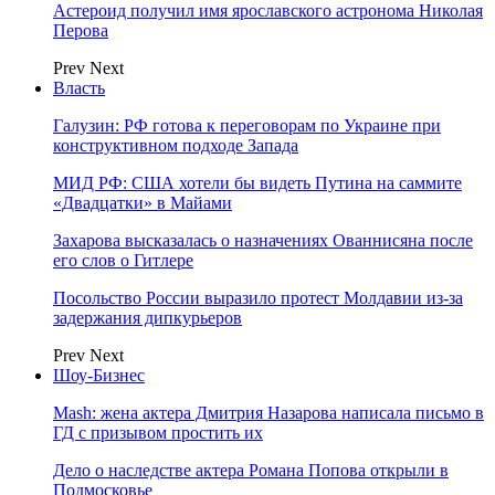
Астероид получил имя ярославского астронома Николая
Перова
Prev
Next
Власть
Галузин: РФ готова к переговорам по Украине при
конструктивном подходе Запада
МИД РФ: США хотели бы видеть Путина на саммите
«Двадцатки» в Майами
Захарова высказалась о назначениях Ованнисяна после
его слов о Гитлере
Посольство России выразило протест Молдавии из-за
задержания дипкурьеров
Prev
Next
Шоу-Бизнес
Mash: жена актера Дмитрия Назарова написала письмо в
ГД с призывом простить их
Дело о наследстве актера Романа Попова открыли в
Подмосковье