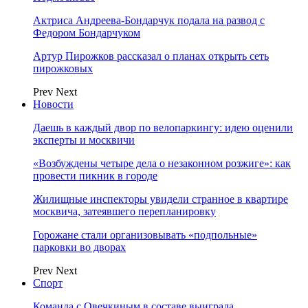
Актриса Андреева-Бондарчук подала на развод с
Федором Бондарчуком
Артур Пирожков рассказал о планах открыть сеть
пирожковых
Prev
Next
Новости
Даешь в каждый двор по велопаркингу: идею оценили
эксперты и москвичи
«Возбуждены четыре дела о незаконном розжиге»: как
провести пикник в городе
Жилищные инспекторы увидели странное в квартире
москвича, затеявшего перепланировку
Горожане стали организовывать «подпольные»
парковки во дворах
Prev
Next
Спорт
Команда с Овечкиным в составе выиграла