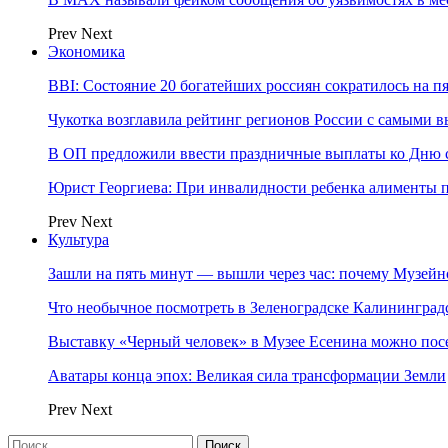
Prev
Next
Экономика
BBI: Состояние 20 богатейших россиян сократилось на п
Чукотка возглавила рейтинг регионов России с самыми 
В ОП предложили ввести праздничные выплаты ко Дню с
Юрист Георгиева: При инвалидности ребенка алименты пл
Prev
Next
Культура
Зашли на пять минут — вышли через час: почему Музе
Что необычное посмотреть в Зеленоградске Калинингра
Выставку «Черный человек» в Музее Есенина можно по
Аватары конца эпох: Великая сила трансформации Земли
Prev
Next