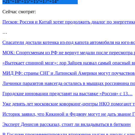
+
21°
+
18°
+
15°
+
15°
+
17°
+
14°
Сейчас смотрят:
Песков: Россия и Китай хотят продолжить диалог по энергетик
…
Спасатели достали котенка из-под капота автомобиля на юго-
МОК: Спортсменам из РФ не вернут медали после пересмотра 
«Вытекает спинной мозг»: лор Зайцев назвал самый опасный в
МИД РФ: страны СНГ и Латинской Америки могут поучаствов
Личинки паразитов навсегда остались в мышцах россиянина 
Городские инновации представят на выставке «Россия» с 13…
Уже девять лет московские коворкинг-центры НКО помогают т
Историк заявил, что Кикиной и Федяеву могут не дать звание
Эксперт Денисов рассказал, стоит ли вкладываться в биткоин
В Госдуме прокомментировали вторжение цыган в школу с кр