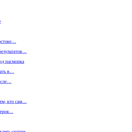
е
востоке…
результатов…
ид насморка
ать в…
после…
ем, кто сам…
 Героя…
иками «хотим…