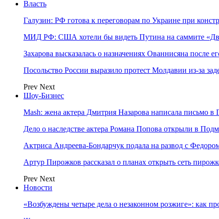
Власть
Галузин: РФ готова к переговорам по Украине при конст
МИД РФ: США хотели бы видеть Путина на саммите «Дв
Захарова высказалась о назначениях Ованнисяна после ег
Посольство России выразило протест Молдавии из-за за
Prev
Next
Шоу-Бизнес
Mash: жена актера Дмитрия Назарова написала письмо в 
Дело о наследстве актера Романа Попова открыли в Подм
Актриса Андреева-Бондарчук подала на развод с Федоро
Артур Пирожков рассказал о планах открыть сеть пирож
Prev
Next
Новости
«Возбуждены четыре дела о незаконном розжиге»: как пр