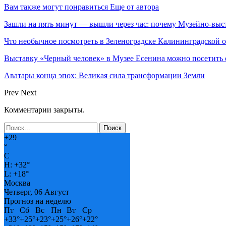
Вам также могут понравиться
Еще от автора
Зашли на пять минут — вышли через час: почему Музейно-в
Что необычное посмотреть в Зеленоградске Калининградской
Выставку «Черный человек» в Музее Есенина можно посетит
Аватары конца эпох: Великая сила трансформации Земли
Prev
Next
Комментарии закрыты.
+
29
°
C
H:
+
32°
L:
+
18°
Москва
Четверг, 06 Август
Прогноз на неделю
Пт
Сб
Вс
Пн
Вт
Ср
+
33°
+
25°
+
23°
+
25°
+
26°
+
22°