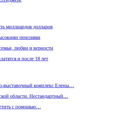
ять миллиардов долларов
высокими пенсиями
емьи, любви и верности
атятся и после 18 лет
йно-выставочный комплекс Елены…
дской области. Нестандартный…
сетить с помощью…