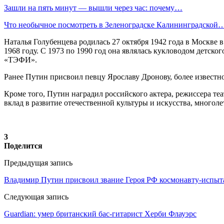
Зашли на пять минут — вышли через час: почему…
Что необычное посмотреть в Зеленоградске Калининградской
Наталья Голубенцева родилась 27 октября 1942 года в Москве
1968 году. С 1973 по 1990 год она являлась кукловодом детско
«ТЭФИ».
Ранее Путин присвоил певцу Ярославу Дронову, более известн
Кроме того, Путин наградил российского актера, режиссера т
вклад в развитие отечественной культуры и искусства, много
3
Поделится
Предыдущая запись
Владимир Путин присвоил звание Героя РФ космонавту-испыт
Следующая запись
Guardian: умер британский бас-гитарист Херби Флауэрс