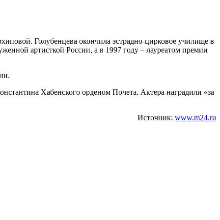
рхиповой. Голубенцева окончила эстрадно-цирковое училище в
луженной артисткой России, а в 1997 году – лауреатом премии
ии.
Константина Хабенского орденом Почета. Актера наградили «за
Источник:
www.m24.ru