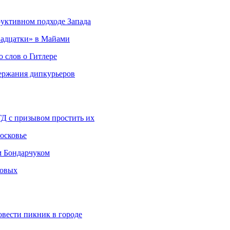
руктивном подходе Запада
адцатки» в Майами
о слов о Гитлере
держания дипкурьеров
ГД с призывом простить их
осковье
м Бондарчуком
ковых
овести пикник в городе