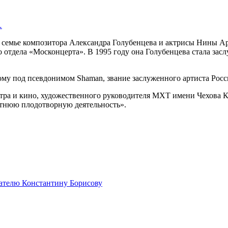
…
 в семье композитора Александра Голубенцева и актрисы Нины А
го отдела «Москонцерта». В 1995 году она Голубенцева стала зас
ому под псевдонимом Shaman, звание заслуженного артиста Росс
еатра и кино, художественного руководителя МХТ имени Чехова 
летнюю плодотворную деятельность».
ателю Константину Борисову