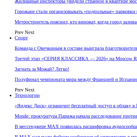
Жилищные инспекторы увидели странное в квартире мос
Горожане стали организовывать «подпольные» парковки 
Метростроитель пояснил, кто виноват, когда город заливае
Prev
Next
Спорт
Команда с Овечкиным в составе выиграла благотворител
Третий этап «СЕРИЯ КЛАССИКА — 2026» на Moscow Ra
Загнать за Можай? Легко!
Полуфинал чемпионата мира между Францией и Испание
Prev
Next
Технологии
«Яндекс Диск» ограничит бесплатный доступ к облаку 
Monde: прокуратура Парижа начала расследование проти
В мессенджере MAX появилась расшифровка аудиосооб
В МAX называли фейком сообщения об уязвимостях в ме