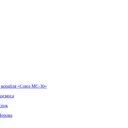
о корабля «Союз МС-30»
космоса
сецк
Перова