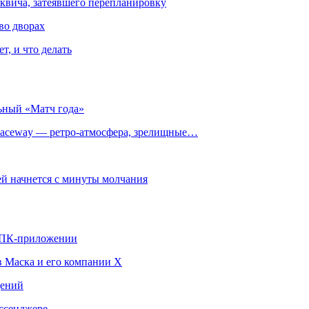
квича, затеявшего перепланировку
во дворах
т, и что делать
ьный «Матч года»
ceway — ретро‑атмосфера, зрелищные…
й начнется с минуты молчания
в ПК-приложении
в Маска и его компании X
щений
ссенджере