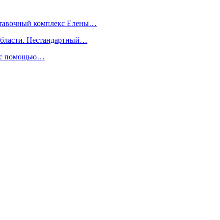
ыставочный комплекс Елены…
 области. Нестандартный…
ь с помощью…