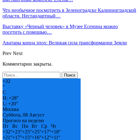
Что необычное посмотреть в Зеленоградске Калининградской
области. Нестандартный…
Выставку «Черный человек» в Музее Есенина можно
посетить с помощью…
Аватары конца эпох: Великая сила трансформации Земли
Prev
Next
Комментарии закрыты.
+
32
°
C
H:
+
28°
L:
+
20°
Москва
Суббота, 08 Август
Прогноз на неделю
Пт
Вс
Пн
Вт
Ср
Чт
+
32°
+
23°
+
25°
+
25°
+
17°
+
18°
+
21°
+
17°
+
15°
+
16°
+
12°
+
11°