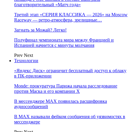
благотворительный «Матч года»
Третий этап «СЕРИЯ КЛАССИКА — 2026» на Moscow
Raceway — ретро‑атмосфера, зрелищные…
Загнать за Можай? Легко!
Полуфинал чемпионата мира между Францией и
Испанией начнется с минуты молчания
Prev
Next
Технологии
«Яндекс Диск» ограничит бесплатный доступ к облаку
в ПК-приложении
Monde: прокуратура Парижа начала расследование
против Маска и его компании X
В мессенджере MAX появилась расшифровка
аудиосообщений
В МAX называли фейком сообщения об уязвимостях в
мессенджере
Prev
Next