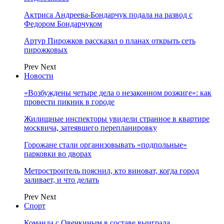
Актриса Андреева-Бондарчук подала на развод с
Федором Бондарчуком
Артур Пирожков рассказал о планах открыть сеть
пирожковых
Prev
Next
Новости
«Возбуждены четыре дела о незаконном розжиге»: как
провести пикник в городе
Жилищные инспекторы увидели странное в квартире
москвича, затеявшего перепланировку
Горожане стали организовывать «подпольные»
парковки во дворах
Метростроитель пояснил, кто виноват, когда город
заливает, и что делать
Prev
Next
Спорт
Команда с Овечкиным в составе выиграла