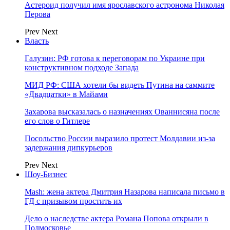
Астероид получил имя ярославского астронома Николая
Перова
Prev
Next
Власть
Галузин: РФ готова к переговорам по Украине при
конструктивном подходе Запада
МИД РФ: США хотели бы видеть Путина на саммите
«Двадцатки» в Майами
Захарова высказалась о назначениях Ованнисяна после
его слов о Гитлере
Посольство России выразило протест Молдавии из-за
задержания дипкурьеров
Prev
Next
Шоу-Бизнес
Mash: жена актера Дмитрия Назарова написала письмо в
ГД с призывом простить их
Дело о наследстве актера Романа Попова открыли в
Подмосковье