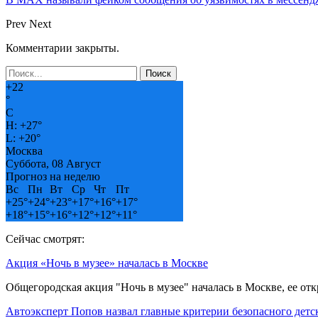
Prev
Next
Комментарии закрыты.
+
22
°
C
H:
+
27°
L:
+
20°
Москва
Суббота, 08 Август
Прогноз на неделю
Вс
Пн
Вт
Ср
Чт
Пт
+
25°
+
24°
+
23°
+
17°
+
16°
+
17°
+
18°
+
15°
+
16°
+
12°
+
12°
+
11°
Сейчас смотрят:
Акция «Ночь в музее» началась в Москве
Общегородская акция "Ночь в музее" началась в Москве, ее о
Автоэксперт Попов назвал главные критерии безопасного детс