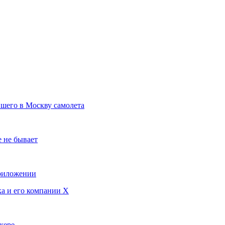
вшего в Москву самолета
 не бывает
приложении
ка и его компании X
жере