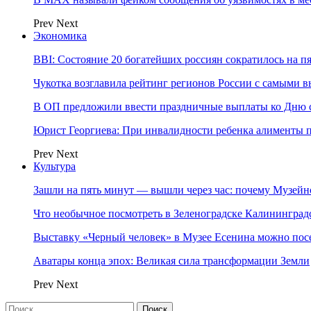
Prev
Next
Экономика
BBI: Состояние 20 богатейших россиян сократилось на п
Чукотка возглавила рейтинг регионов России с самыми 
В ОП предложили ввести праздничные выплаты ко Дню с
Юрист Георгиева: При инвалидности ребенка алименты пл
Prev
Next
Культура
Зашли на пять минут — вышли через час: почему Музе
Что необычное посмотреть в Зеленоградске Калинингра
Выставку «Черный человек» в Музее Есенина можно по
Аватары конца эпох: Великая сила трансформации Земли
Prev
Next