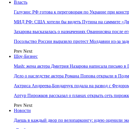
Власть
Галузин: РФ готова к переговорам по Украине при конст
МИД РФ: США хотели бы видеть Путина на саммите «Дв
Захарова высказалась о назначениях Ованнисяна после ег
Посольство России выразило протест Молдавии из-за за
Prev
Next
Шоу-Бизнес
Mash: жена актера Дмитрия Назарова написала письмо в 
Дело о наследстве актера Романа Попова открыли в Подм
Актриса Андреева-Бондарчук подала на развод с Федоро
Артур Пирожков рассказал о планах открыть сеть пирож
Prev
Next
Новости
Даешь в каждый двор по велопаркингу: идею оценили эк