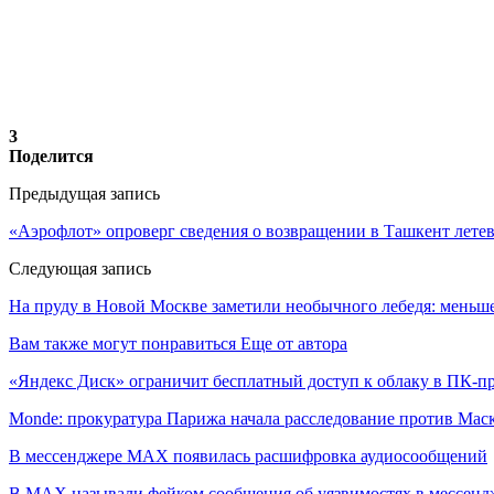
3
Поделится
Предыдущая запись
«Аэрофлот» опроверг сведения о возвращении в Ташкент лете
Следующая запись
На пруду в Новой Москве заметили необычного лебедя: меньше
Вам также могут понравиться
Еще от автора
«Яндекс Диск» ограничит бесплатный доступ к облаку в ПК-
Monde: прокуратура Парижа начала расследование против Мас
В мессенджере MAX появилась расшифровка аудиосообщений
В МAX называли фейком сообщения об уязвимостях в мессенд