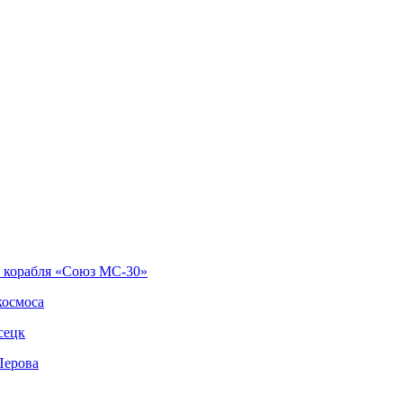
о корабля «Союз МС-30»
космоса
сецк
Перова