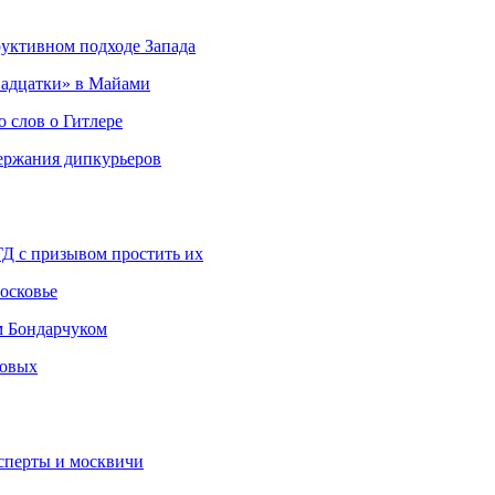
руктивном подходе Запада
адцатки» в Майами
о слов о Гитлере
держания дипкурьеров
ГД с призывом простить их
осковье
м Бондарчуком
ковых
сперты и москвичи