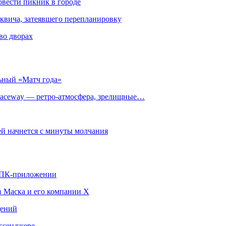
овести пикник в городе
квича, затеявшего перепланировку
во дворах
ьный «Матч года»
ceway — ретро‑атмосфера, зрелищные…
й начнется с минуты молчания
в ПК-приложении
в Маска и его компании X
щений
ссенджере