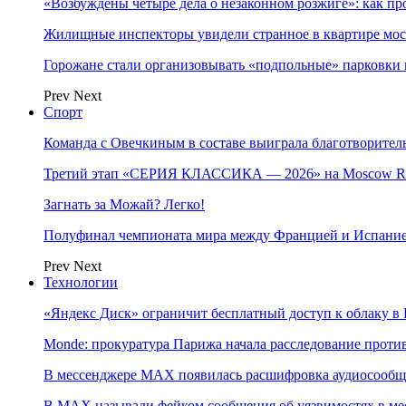
«Возбуждены четыре дела о незаконном розжиге»: как пр
Жилищные инспекторы увидели странное в квартире мос
Горожане стали организовывать «подпольные» парковки 
Prev
Next
Спорт
Команда с Овечкиным в составе выиграла благотворител
Третий этап «СЕРИЯ КЛАССИКА — 2026» на Moscow Ra
Загнать за Можай? Легко!
Полуфинал чемпионата мира между Францией и Испание
Prev
Next
Технологии
«Яндекс Диск» ограничит бесплатный доступ к облаку 
Monde: прокуратура Парижа начала расследование проти
В мессенджере MAX появилась расшифровка аудиосооб
В МAX называли фейком сообщения об уязвимостях в ме