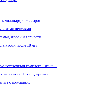
ять миллиардов долларов
высокими пенсиями
емьи, любви и верности
атятся и после 18 лет
йно-выставочный комплекс Елены…
дской области. Нестандартный…
сетить с помощью…