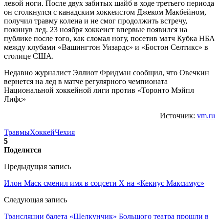
левой ноги. После двух забитых шайб в ходе третьего периода
он столкнулся с канадским хоккеистом Джеком Макбейном,
получил травму колена и не смог продолжить встречу,
покинув лед. 23 ноября хоккеист впервые появился на
публике после того, как сломал ногу, посетив матч Кубка НБА
между клубами «Вашингтон Уизардс» и «Бостон Селтикс» в
столице США.
Недавно журналист Эллиот Фридман сообщил, что Овечкин
вернется на лед в матче регулярного чемпионата
Национальной хоккейной лиги против «Торонто Мэйпл
Лифс»
Источник:
vm.ru
Травмы
Хоккей
Чехия
5
Поделится
Предыдущая запись
Илон Маск сменил имя в соцсети Х на «Кекиус Максимус»
Следующая запись
Трансляции балета «Щелкунчик» Большого театра прошли в