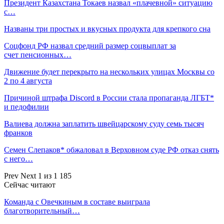
Президент Казахстана Токаев назвал «плачевной» ситуацию
с…
Названы три простых и вкусных продукта для крепкого сна
Соцфонд РФ назвал средний размер соцвыплат за
счет пенсионных…
Движение будет перекрыто на нескольких улицах Москвы со
2 по 4 августа
Причиной штрафа Discord в России стала пропаганда ЛГБТ*
и педофилии
Валиева должна заплатить швейцарскому суду семь тысяч
франков
Семен Слепаков* обжаловал в Верховном суде РФ отказ снять
с него…
Prev
Next
1 из 1 185
Сейчас читают
Команда с Овечкиным в составе выиграла
благотворительный…