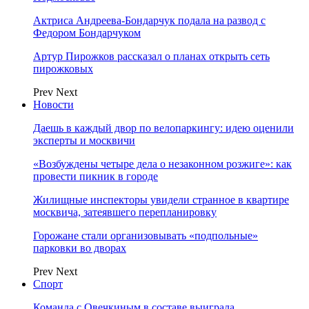
Актриса Андреева-Бондарчук подала на развод с
Федором Бондарчуком
Артур Пирожков рассказал о планах открыть сеть
пирожковых
Prev
Next
Новости
Даешь в каждый двор по велопаркингу: идею оценили
эксперты и москвичи
«Возбуждены четыре дела о незаконном розжиге»: как
провести пикник в городе
Жилищные инспекторы увидели странное в квартире
москвича, затеявшего перепланировку
Горожане стали организовывать «подпольные»
парковки во дворах
Prev
Next
Спорт
Команда с Овечкиным в составе выиграла