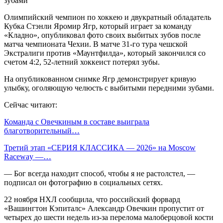
Олимпийский чемпион по хоккею и двукратный обладатель
Кубка Стэнли Яромир Ягр, который играет за команду
«Кладно», опубликовал фото своих выбитых зубов после
матча чемпионата Чехии. В матче 31-го тура чешской
Экстралиги против «Маунтфилда», который закончился со
счетом 4:2, 52-летний хоккеист потерял зубы.
На опубликованном снимке Ягр демонстрирует кривую
улыбку, оголяющую челюсть с выбитыми передними зубами.
Сейчас читают:
Команда с Овечкиным в составе выиграла
благотворительный…
Третий этап «СЕРИЯ КЛАССИКА — 2026» на Moscow
Raceway —…
— Бог всегда находит способ, чтобы я не растолстел, —
подписал он фотографию в социальных сетях.
22 ноября НХЛ сообщила, что российский форвард
«Вашингтон Кэпиталс» Александр Овечкин пропустит от
четырех до шести недель из-за перелома малоберцовой кости