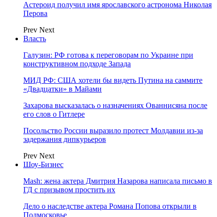
Астероид получил имя ярославского астронома Николая
Перова
Prev
Next
Власть
Галузин: РФ готова к переговорам по Украине при
конструктивном подходе Запада
МИД РФ: США хотели бы видеть Путина на саммите
«Двадцатки» в Майами
Захарова высказалась о назначениях Ованнисяна после
его слов о Гитлере
Посольство России выразило протест Молдавии из-за
задержания дипкурьеров
Prev
Next
Шоу-Бизнес
Mash: жена актера Дмитрия Назарова написала письмо в
ГД с призывом простить их
Дело о наследстве актера Романа Попова открыли в
Подмосковье