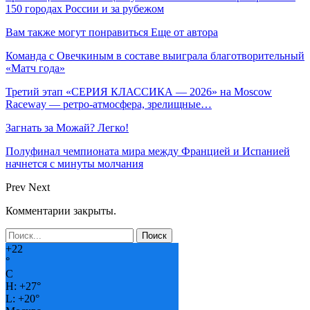
150 городах России и за рубежом
Вам также могут понравиться
Еще от автора
Команда с Овечкиным в составе выиграла благотворительный
«Матч года»
Третий этап «СЕРИЯ КЛАССИКА — 2026» на Moscow
Raceway — ретро‑атмосфера, зрелищные…
Загнать за Можай? Легко!
Полуфинал чемпионата мира между Францией и Испанией
начнется с минуты молчания
Prev
Next
Комментарии закрыты.
+
22
°
C
H:
+
27°
L:
+
20°