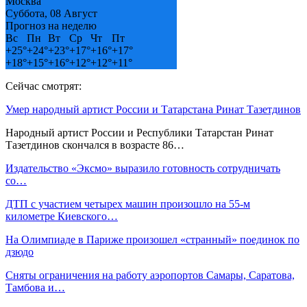
Москва
Суббота, 08 Август
Прогноз на неделю
Вс
Пн
Вт
Ср
Чт
Пт
+
25°
+
24°
+
23°
+
17°
+
16°
+
17°
+
18°
+
15°
+
16°
+
12°
+
12°
+
11°
Сейчас смотрят:
Умер народный артист России и Татарстана Ринат Тазетдинов
Народный артист России и Республики Татарстан Ринат
Тазетдинов скончался в возрасте 86…
Издательство «Эксмо» выразило готовность сотрудничать
со…
ДТП с участием четырех машин произошло на 55-м
километре Киевского…
На Олимпиаде в Париже произошел «странный» поединок по
дзюдо
Сняты ограничения на работу аэропортов Самары, Саратова,
Тамбова и…