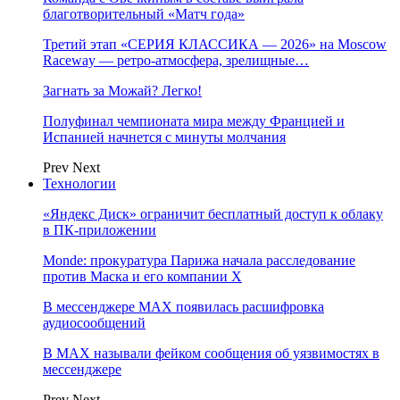
благотворительный «Матч года»
Третий этап «СЕРИЯ КЛАССИКА — 2026» на Moscow
Raceway — ретро‑атмосфера, зрелищные…
Загнать за Можай? Легко!
Полуфинал чемпионата мира между Францией и
Испанией начнется с минуты молчания
Prev
Next
Технологии
«Яндекс Диск» ограничит бесплатный доступ к облаку
в ПК-приложении
Monde: прокуратура Парижа начала расследование
против Маска и его компании X
В мессенджере MAX появилась расшифровка
аудиосообщений
В МAX называли фейком сообщения об уязвимостях в
мессенджере
Prev
Next