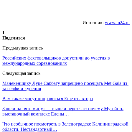
Источник:
www.m24.ru
1
Поделится
Предыдущая запись
Российских фехтовальщиков допустили до участия в
международных соревнованиях
Следующая запись
Манекенщику Луке Саббату запрещено посещать Met Gala из-
за селфи и курения
Вам также могут понравиться
Еще от автора
Зашли на пять минут — вышли через час: почему Музейно-
выставочный комплекс Елены…
Что необычное посмотреть в Зеленоградске Калининградской
области. Нестандартный…