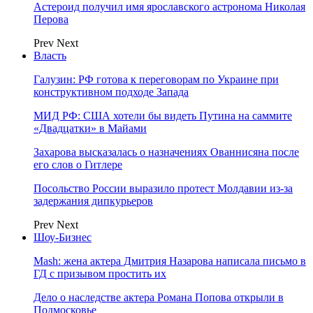
Астероид получил имя ярославского астронома Николая
Перова
Prev
Next
Власть
Галузин: РФ готова к переговорам по Украине при
конструктивном подходе Запада
МИД РФ: США хотели бы видеть Путина на саммите
«Двадцатки» в Майами
Захарова высказалась о назначениях Ованнисяна после
его слов о Гитлере
Посольство России выразило протест Молдавии из-за
задержания дипкурьеров
Prev
Next
Шоу-Бизнес
Mash: жена актера Дмитрия Назарова написала письмо в
ГД с призывом простить их
Дело о наследстве актера Романа Попова открыли в
Подмосковье