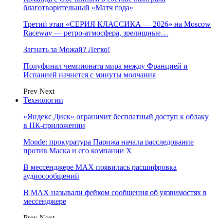
благотворительный «Матч года»
Третий этап «СЕРИЯ КЛАССИКА — 2026» на Moscow
Raceway — ретро‑атмосфера, зрелищные…
Загнать за Можай? Легко!
Полуфинал чемпионата мира между Францией и
Испанией начнется с минуты молчания
Prev
Next
Технологии
«Яндекс Диск» ограничит бесплатный доступ к облаку
в ПК-приложении
Monde: прокуратура Парижа начала расследование
против Маска и его компании X
В мессенджере MAX появилась расшифровка
аудиосообщений
В МAX называли фейком сообщения об уязвимостях в
мессенджере
Prev
Next