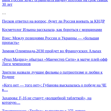
30 лет
…
Песков ответил на вопрос, будет ли Россия воевать за КНДР
Косметолог Ильина рассказала, как бороться с морщинами
Вэнс: Между позициями России и Украины — «большая
пропасть»
Зимняя Олимпиада-2030 пройдет во Французских Альпах
«Реал Мадрид» обыграл «Манчестер Сити» в матче плей-офф
Лиги чемпионов
Зрители назвали лучшие фильмы о патриотизме и любви к
Родине
«Кого нет — того нет»: Губанова высказалась о победе на ЧЕ
в…
Захарова: F-16 не станут «волшебной таблеткой», на
которую…
Тематическую «Тройку» выпустили к 275-летию