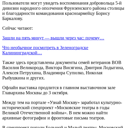
Пользователи могут увидеть воспоминания добровольца 5-й
дивизии народного ополчения Фрунзенского района столицы
и благодарности командования красноармейцу Борису
Баркалову.
Сейчас читают:
Зашли на пять минут — вышли через час: почему…
Что необычное посмотреть в Зеленоградске
Калининградской…
Также здесь представлены документы семей ветеранов ВОВ
Василия Великорода, Виктора Висягина, Дмитрия Лодыгина,
Алексея Петрухина, Владимира Супилко, Николая
Рыбушкина и других.
Офлайн выставка продлится в главном выставочном зале
Главархива Москвы до 3 октября.
Между тем на портале «Узнай Москву» заработал культурно-
исторический спецпроект «Московские театры в годы
Великой Отечественной войны». В нем можно найти
архивные фотографии и фронтовые письма театров.
В спецпроект попали Большой и Малый театры, Московский