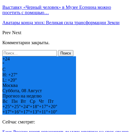
Выставку «Черный человек» в Музее Есенина можно
посетить с помощью…
Аватары конца эпох: Великая сила трансформации Земли
Prev
Next
Комментарии закрыты.
+
24
°
C
H:
+
27°
L:
+
20°
Москва
Суббота, 08 Август
Прогноз на неделю
Вс
Пн
Вт
Ср
Чт
Пт
+
25°
+
25°
+
24°
+
18°
+
17°
+
20°
+
17°
+
16°
+
17°
+
13°
+
11°
+
10°
Сейчас смотрят:
Банк России хочет ограничить выдачу ипотеки на срок свыше