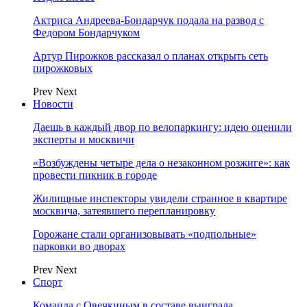
Актриса Андреева-Бондарчук подала на развод с
Федором Бондарчуком
Артур Пирожков рассказал о планах открыть сеть
пирожковых
Prev
Next
Новости
Даешь в каждый двор по велопаркингу: идею оценили
эксперты и москвичи
«Возбуждены четыре дела о незаконном розжиге»: как
провести пикник в городе
Жилищные инспекторы увидели странное в квартире
москвича, затеявшего перепланировку
Горожане стали организовывать «подпольные»
парковки во дворах
Prev
Next
Спорт
Команда с Овечкиным в составе выиграла