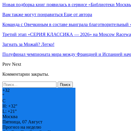
Новая подборка книг появилась в сервисе «Библиотеки Москв
Вам также могут понравиться
Еще от автора
Команда с Овечкиным в составе выиграла благотворительный 
Третий этап «СЕРИЯ КЛАССИКА — 2026» на Moscow Raceway
Загнать за Можай? Легко!
Полуфинал чемпионата мира между Францией и Испанией нач
Prev
Next
Комментарии закрыты.
+
32
°
C
H:
+
32°
L:
+
21°
Москва
Пятница, 07 Август
Прогноз на неделю