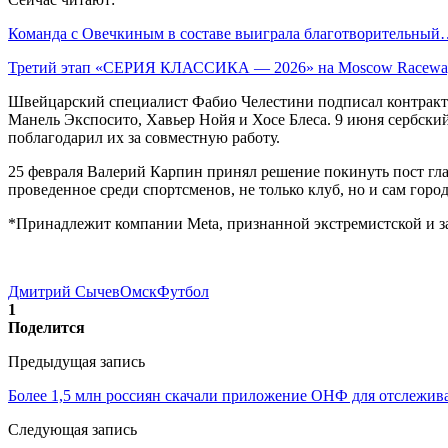
Команда с Овечкиным в составе выиграла благотворительны
Третий этап «СЕРИЯ КЛАССИКА — 2026» на Moscow Race
Швейцарский специалист Фабио Челестини подписал контракт 
Манель Экспосито, Хавьер Нойя и Хосе Блеса. 9 июня сербски
поблагодарил их за совместную работу.
25 февраля Валерий Карпин принял решение покинуть пост глав
проведенное среди спортсменов, не только клуб, но и сам горо
*Принадлежит компании Meta, признанной экстремистской и 
Дмитрий Сычев
Омск
Футбол
1
Поделится
Предыдущая запись
Более 1,5 млн россиян скачали приложение ОНФ для отслежив
Следующая запись