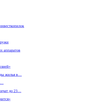
 инвесткопилок
аружи
их аппаратов
юзией»
нды жилья в…
Ц…
ничат до 23…
чится»