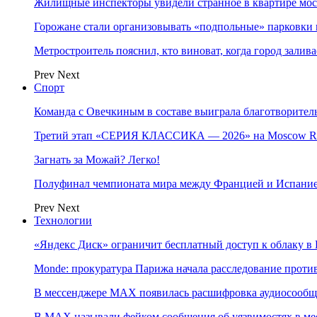
Жилищные инспекторы увидели странное в квартире мос
Горожане стали организовывать «подпольные» парковки 
Метростроитель пояснил, кто виноват, когда город заливае
Prev
Next
Спорт
Команда с Овечкиным в составе выиграла благотворител
Третий этап «СЕРИЯ КЛАССИКА — 2026» на Moscow Ra
Загнать за Можай? Легко!
Полуфинал чемпионата мира между Францией и Испание
Prev
Next
Технологии
«Яндекс Диск» ограничит бесплатный доступ к облаку 
Monde: прокуратура Парижа начала расследование проти
В мессенджере MAX появилась расшифровка аудиосооб
В МAX называли фейком сообщения об уязвимостях в ме