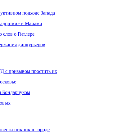
руктивном подходе Запада
адцатки» в Майами
о слов о Гитлере
держания дипкурьеров
ГД с призывом простить их
осковье
м Бондарчуком
ковых
овести пикник в городе