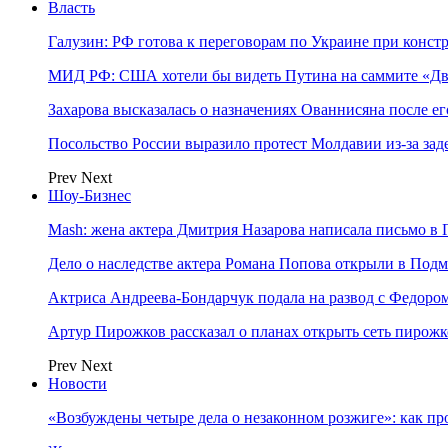
Власть
Галузин: РФ готова к переговорам по Украине при конст
МИД РФ: США хотели бы видеть Путина на саммите «Дв
Захарова высказалась о назначениях Ованнисяна после ег
Посольство России выразило протест Молдавии из-за за
Prev
Next
Шоу-Бизнес
Mash: жена актера Дмитрия Назарова написала письмо в 
Дело о наследстве актера Романа Попова открыли в Подм
Актриса Андреева-Бондарчук подала на развод с Федоро
Артур Пирожков рассказал о планах открыть сеть пирож
Prev
Next
Новости
«Возбуждены четыре дела о незаконном розжиге»: как пр