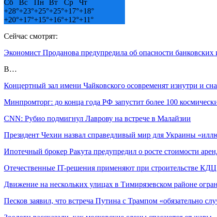
Сб
Вс
Пн
Вт
Ср
Чт
+
28°
+
23°
+
25°
+
25°
+
17°
+
18°
+
20°
+
17°
+
15°
+
16°
+
12°
+
11°
Сейчас смотрят:
Экономист Проданова предупредила об опасности банковских
В…
Концертный зал имени Чайковского осовременят изнутри и сн
Минпромторг: до конца года РФ запустит более 100 космическ
CNN: Рубио подмигнул Лаврову на встрече в Малайзии
Президент Чехии назвал справедливый мир для Украины «илл
Ипотечный брокер Ракута предупредил о росте стоимости аре
Отечественные IT-решения применяют при строительстве КД
Движение на нескольких улицах в Тимирязевском районе огра
Песков заявил, что встреча Путина с Трампом «обязательно слу