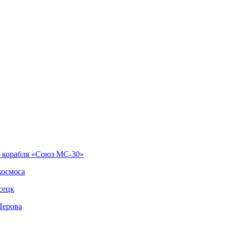
о корабля «Союз МС-30»
космоса
сецк
Перова