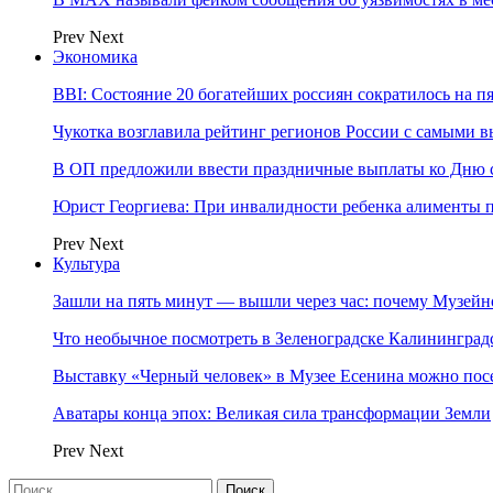
Prev
Next
Экономика
BBI: Состояние 20 богатейших россиян сократилось на п
Чукотка возглавила рейтинг регионов России с самыми 
В ОП предложили ввести праздничные выплаты ко Дню с
Юрист Георгиева: При инвалидности ребенка алименты пл
Prev
Next
Культура
Зашли на пять минут — вышли через час: почему Музе
Что необычное посмотреть в Зеленоградске Калинингра
Выставку «Черный человек» в Музее Есенина можно по
Аватары конца эпох: Великая сила трансформации Земли
Prev
Next