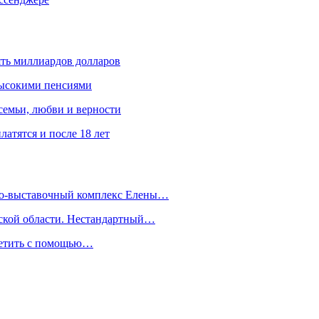
ять миллиардов долларов
высокими пенсиями
емьи, любви и верности
атятся и после 18 лет
йно-выставочный комплекс Елены…
дской области. Нестандартный…
сетить с помощью…