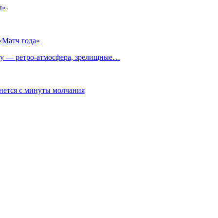
ы»
«Матч года»
 — ретро‑атмосфера, зрелищные…
нется с минуты молчания