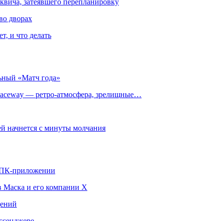
квича, затеявшего перепланировку
во дворах
т, и что делать
ьный «Матч года»
ceway — ретро‑атмосфера, зрелищные…
й начнется с минуты молчания
в ПК-приложении
в Маска и его компании X
щений
ссенджере