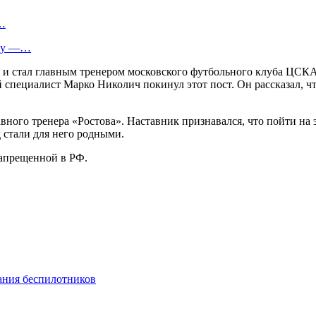
й…
way —…
и стал главным тренером московского футбольного клуба ЦСКА
й специалист Марко Николич покинул этот пост. Он рассказал, 
ного тренера «Ростова». Наставник признавался, что пойти на э
д стали для него родными.
запрещенной в РФ.
ания беспилотников