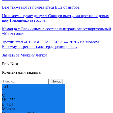
Вам также могут понравиться
Еще от автора
Ни в коем случае: депутат Свищев выступил против ледовых
шоу Плющенко за госсчет
Команда с Овечкиным в составе выиграла благотворительный
«Матч года»
Третий этап «СЕРИЯ КЛАССИКА — 2026» на Moscow
Raceway — ретро‑атмосфера, зрелищные…
Загнать за Можай? Легко!
Prev
Next
Комментарии закрыты.
+
21
°
C
H:
+
25°
L:
+
14°
Москва