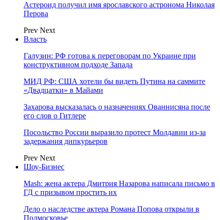
Астероид получил имя ярославского астронома Николая
Перова
Prev
Next
Власть
Галузин: РФ готова к переговорам по Украине при
конструктивном подходе Запада
МИД РФ: США хотели бы видеть Путина на саммите
«Двадцатки» в Майами
Захарова высказалась о назначениях Ованнисяна после
его слов о Гитлере
Посольство России выразило протест Молдавии из-за
задержания дипкурьеров
Prev
Next
Шоу-Бизнес
Mash: жена актера Дмитрия Назарова написала письмо в
ГД с призывом простить их
Дело о наследстве актера Романа Попова открыли в
Подмосковье