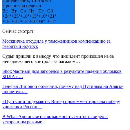
Понедельник, 10 Август
Прогноз на неделю
Вс
Вт
Ср
Чт
Пт
Сб
+
24°
+
25°
+
18°
+
15°
+
10°
+
21°
+
18°
+
16°
+
13°
+
10°
+
8°
+
11°
Сейчас смотрят:
Москвичка отсудила у таможенников компенсацию за
разбитый ноутбук
Судьи пришли к выводу, что инцидент произошел из-за
ненадлежащего контроля за багажом…
Shot: Частный дом загорелся в результате падения обломков
БПЛА в…
Генерал Липовой объяснил, почему над Путиным на Аляске
пролетели…
«Пусть они подумают»: Винер прокомментировала победу
уроженки России…
В WhatsApp появится возможность смотреть видео в
ускоренном режиме