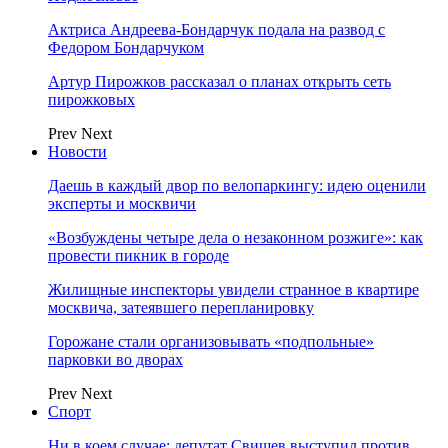
Актриса Андреева-Бондарчук подала на развод с
Федором Бондарчуком
Артур Пирожков рассказал о планах открыть сеть
пирожковых
Prev
Next
Новости
Даешь в каждый двор по велопаркингу: идею оценили
эксперты и москвичи
«Возбуждены четыре дела о незаконном розжиге»: как
провести пикник в городе
Жилищные инспекторы увидели странное в квартире
москвича, затеявшего перепланировку
Горожане стали организовывать «подпольные»
парковки во дворах
Prev
Next
Спорт
Ни в коем случае: депутат Свищев выступил против