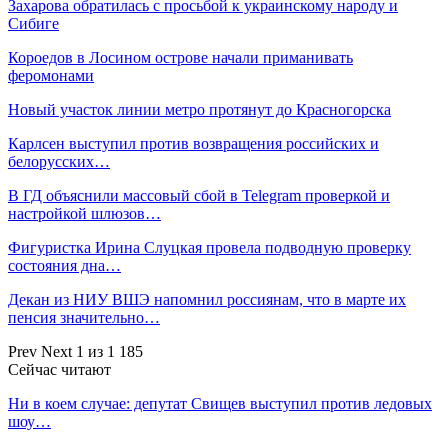
Захарова обратилась с просьбой к украинскому народу и
Сибиге
Короедов в Лосином острове начали приманивать
феромонами
Новый участок линии метро протянут до Красногорска
Карлсен выступил против возвращения российских и
белорусских…
В ГД объяснили массовый сбой в Telegram проверкой и
настройкой шлюзов…
Фигуристка Ирина Слуцкая провела подводную проверку
состояния дна…
Декан из НИУ ВШЭ напомнил россиянам, что в марте их
пенсия значительно…
Prev
Next
1 из 1 185
Сейчас читают
Ни в коем случае: депутат Свищев выступил против ледовых
шоу…