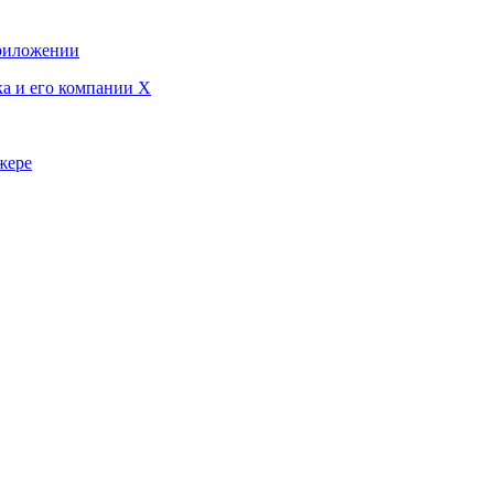
приложении
ка и его компании X
жере