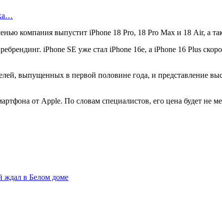
ска…
енью компания выпустит iPhone 18 Pro, 18 Pro Max и 18 Air, а т
рендинг. iPhone SE уже стал iPhone 16e, а iPhone 16 Plus скоро
делей, выпущенных в первой половине года, и представление вы
ртфона от Apple. По словам специалистов, его цена будет не ме
й ждал в Белом доме