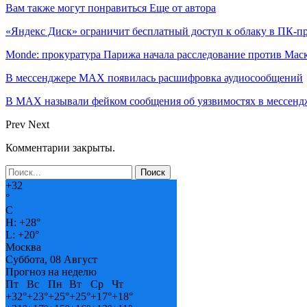
Вам также могут понравиться
Еще от автора
«Яндекс Диск» ограничит бесплатный доступ к облаку в ПК-
Monde: прокуратура Парижа начала расследование против Мас
В мессенджере MAX появилась расшифровка аудиосообщений
В МAX называли фейком сообщения об уязвимостях в мессенд
Prev
Next
Комментарии закрыты.
+
32
°
C
H:
+
28°
L:
+
20°
Москва
Суббота, 08 Август
Прогноз на неделю
Пт
Вс
Пн
Вт
Ср
Чт
+
32°
+
23°
+
25°
+
25°
+
17°
+
18°