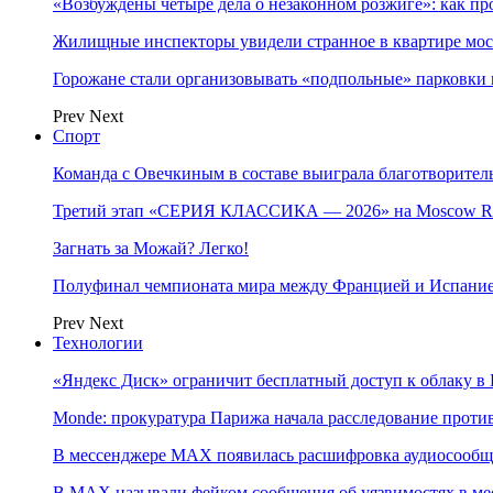
«Возбуждены четыре дела о незаконном розжиге»: как пр
Жилищные инспекторы увидели странное в квартире мос
Горожане стали организовывать «подпольные» парковки 
Prev
Next
Спорт
Команда с Овечкиным в составе выиграла благотворител
Третий этап «СЕРИЯ КЛАССИКА — 2026» на Moscow Ra
Загнать за Можай? Легко!
Полуфинал чемпионата мира между Францией и Испание
Prev
Next
Технологии
«Яндекс Диск» ограничит бесплатный доступ к облаку 
Monde: прокуратура Парижа начала расследование проти
В мессенджере MAX появилась расшифровка аудиосооб
В МAX называли фейком сообщения об уязвимостях в ме