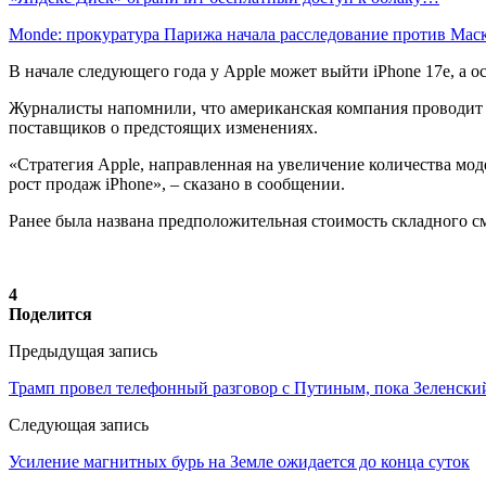
Monde: прокуратура Парижа начала расследование против Ма
В начале следующего года у Apple может выйти iPhone 17e, а ос
Журналисты напомнили, что американская компания проводит реб
поставщиков о предстоящих изменениях.
«Стратегия Apple, направленная на увеличение количества мо
рост продаж iPhone», – сказано в сообщении.
Ранее была названа предположительная стоимость складного сма
4
Поделится
Предыдущая запись
Трамп провел телефонный разговор с Путиным, пока Зеленски
Следующая запись
Усиление магнитных бурь на Земле ожидается до конца суток