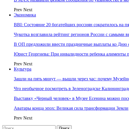
Prev
Next
Экономика
BBI: Состояние 20 богатейших россиян сократилось на п
Чукотка возглавила рейтинг регионов России с самыми 
В ОП предложили ввести праздничные выплаты ко Дню с
Юрист Георгиева: При инвалидности ребенка алименты пл
Prev
Next
Культура
Зашли на пять минут — вышли через час: почему Музе
Что необычное посмотреть в Зеленоградске Калинингра
Выставку «Черный человек» в Музее Есенина можно по
Аватары конца эпох: Великая сила трансформации Земли
Prev
Next