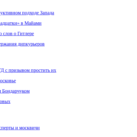
руктивном подходе Запада
адцатки» в Майами
о слов о Гитлере
держания дипкурьеров
ГД с призывом простить их
осковье
м Бондарчуком
ковых
сперты и москвичи