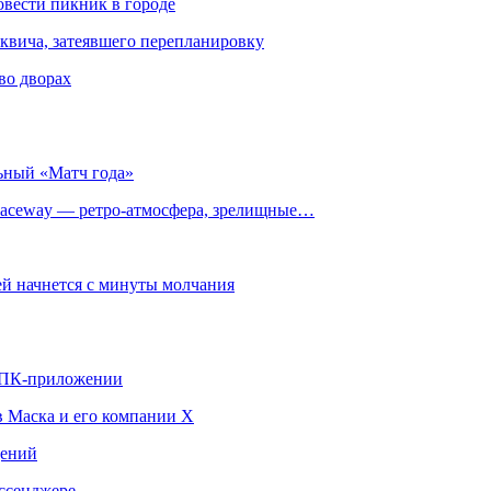
овести пикник в городе
квича, затеявшего перепланировку
во дворах
ьный «Матч года»
ceway — ретро‑атмосфера, зрелищные…
й начнется с минуты молчания
в ПК-приложении
в Маска и его компании X
щений
ссенджере