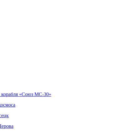
о корабля «Союз МС-30»
космоса
сецк
Перова