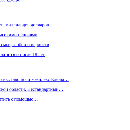
ять миллиардов долларов
высокими пенсиями
емьи, любви и верности
атятся и после 18 лет
йно-выставочный комплекс Елены…
дской области. Нестандартный…
сетить с помощью…