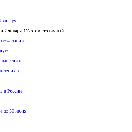
7 января
 и 7 января. Об этом столичный…
 о пожелании…
льную…
дипмиссии в…
равления в…
И
в в России
а до 30 июня