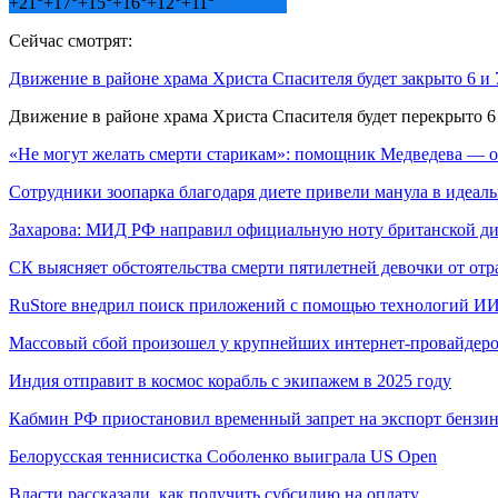
+
21°
+
17°
+
15°
+
16°
+
12°
+
11°
Сейчас смотрят:
Движение в районе храма Христа Спасителя будет закрыто 6 и 
Движение в районе храма Христа Спасителя будет перекрыто 6
«Не могут желать смерти старикам»: помощник Медведева —
Сотрудники зоопарка благодаря диете привели манула в идеа
Захарова: МИД РФ направил официальную ноту британской 
СК выясняет обстоятельства смерти пятилетней девочки от от
RuStore внедрил поиск приложений с помощью технологий И
Массовый сбой произошел у крупнейших интернет-провайдеро
Индия отправит в космос корабль с экипажем в 2025 году
Кабмин РФ приостановил временный запрет на экспорт бензин
Белорусская теннисистка Соболенко выиграла US Open
Власти рассказали, как получить субсидию на оплату…