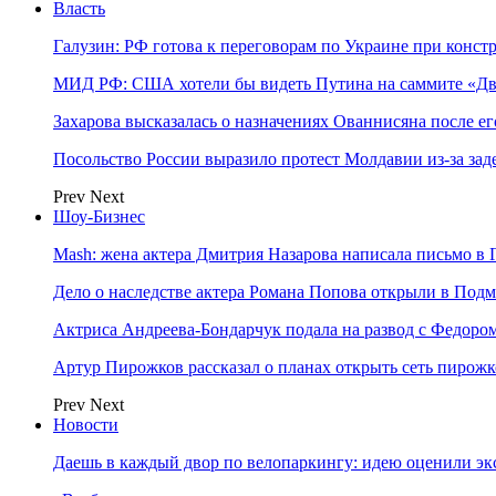
Власть
Галузин: РФ готова к переговорам по Украине при конст
МИД РФ: США хотели бы видеть Путина на саммите «Дв
Захарова высказалась о назначениях Ованнисяна после ег
Посольство России выразило протест Молдавии из-за за
Prev
Next
Шоу-Бизнес
Mash: жена актера Дмитрия Назарова написала письмо в 
Дело о наследстве актера Романа Попова открыли в Подм
Актриса Андреева-Бондарчук подала на развод с Федоро
Артур Пирожков рассказал о планах открыть сеть пирож
Prev
Next
Новости
Даешь в каждый двор по велопаркингу: идею оценили эк