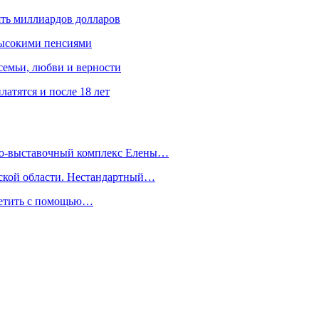
ять миллиардов долларов
высокими пенсиями
емьи, любви и верности
атятся и после 18 лет
йно-выставочный комплекс Елены…
дской области. Нестандартный…
сетить с помощью…