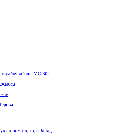
о корабля «Союз МС-30»
космоса
сецк
Перова
руктивном подходе Запада