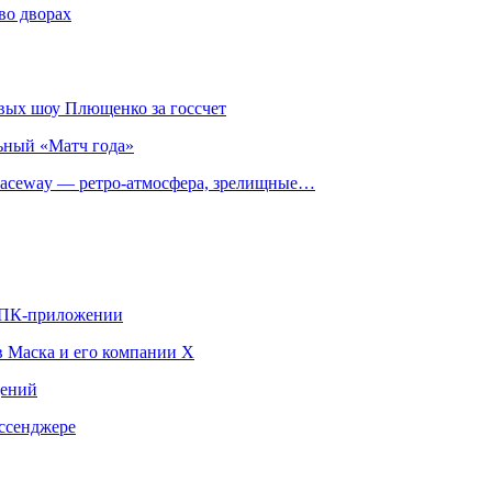
во дворах
овых шоу Плющенко за госсчет
ьный «Матч года»
ceway — ретро‑атмосфера, зрелищные…
в ПК-приложении
в Маска и его компании X
щений
ссенджере