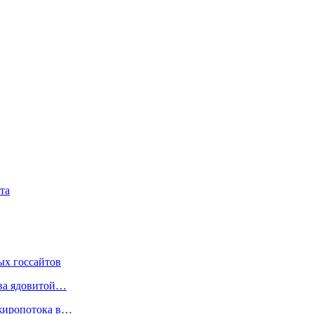
та
ых госсайтов
тва ядовитой…
ажиропотока в…