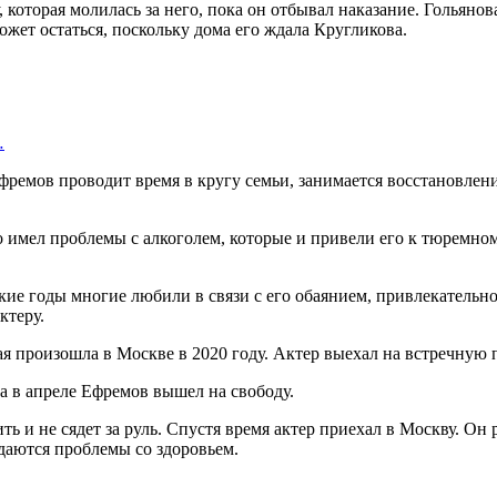
которая молилась за него, пока он отбывал наказание. Гольяно
 может остаться, поскольку дома его ждала Кругликова.
…
фремов проводит время в кругу семьи, занимается восстановлени
но имел проблемы с алкоголем, которые и привели его к тюремн
ские годы многие любили в связи с его обаянием, привлекательн
ктеру.
я произошла в Москве в 2020 году. Актер выехал на встречную п
 а в апреле Ефремов вышел на свободу.
ть и не сядет за руль. Спустя время актер приехал в Москву. Он 
даются проблемы со здоровьем.