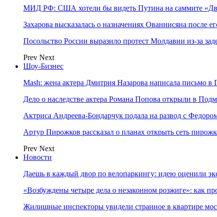
МИД РФ: США хотели бы видеть Путина на саммите «Дв
Захарова высказалась о назначениях Ованнисяна после ег
Посольство России выразило протест Молдавии из-за за
Prev
Next
Шоу-Бизнес
Mash: жена актера Дмитрия Назарова написала письмо в 
Дело о наследстве актера Романа Попова открыли в Подм
Актриса Андреева-Бондарчук подала на развод с Федоро
Артур Пирожков рассказал о планах открыть сеть пирож
Prev
Next
Новости
Даешь в каждый двор по велопаркингу: идею оценили эк
«Возбуждены четыре дела о незаконном розжиге»: как пр
Жилищные инспекторы увидели странное в квартире мос