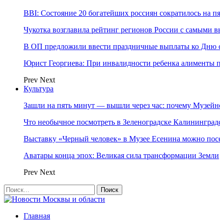
BBI: Состояние 20 богатейших россиян сократилось на п
Чукотка возглавила рейтинг регионов России с самыми 
В ОП предложили ввести праздничные выплаты ко Дню с
Юрист Георгиева: При инвалидности ребенка алименты пл
Prev
Next
Культура
Зашли на пять минут — вышли через час: почему Музе
Что необычное посмотреть в Зеленоградске Калинингра
Выставку «Черный человек» в Музее Есенина можно по
Аватары конца эпох: Великая сила трансформации Земли
Prev
Next
Главная