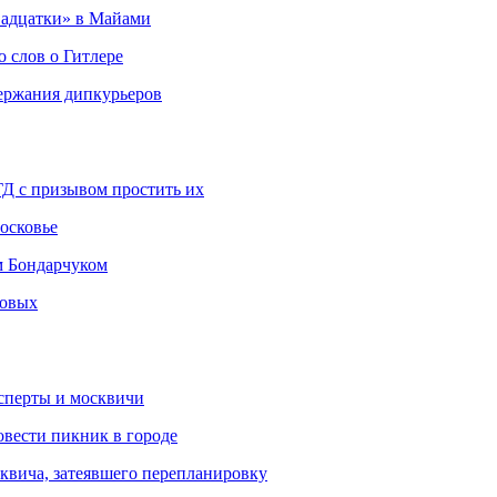
адцатки» в Майами
о слов о Гитлере
держания дипкурьеров
ГД с призывом простить их
осковье
м Бондарчуком
ковых
сперты и москвичи
овести пикник в городе
квича, затеявшего перепланировку