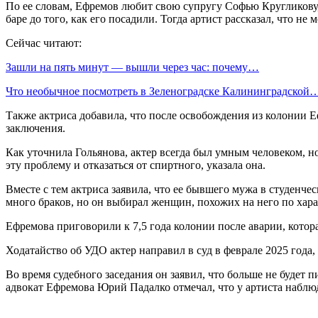
По ее словам, Ефремов любит свою супругу Софью Кругликову, 
баре до того, как его посадили. Тогда артист рассказал, что не
Сейчас читают:
Зашли на пять минут — вышли через час: почему…
Что необычное посмотреть в Зеленоградске Калининградской
Также актриса добавила, что после освобождения из колонии Е
заключения.
Как уточнила Гольянова, актер всегда был умным человеком, 
эту проблему и отказаться от спиртного, указала она.
Вместе с тем актриса заявила, что ее бывшего мужа в студенче
много браков, но он выбирал женщин, похожих на него по хара
Ефремова приговорили к 7,5 года колонии после аварии, котора
Ходатайство об УДО актер направил в суд в феврале 2025 года,
Во время судебного заседания он заявил, что больше не будет пи
адвокат Ефремова Юрий Падалко отмечал, что у артиста наблю