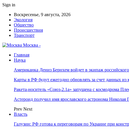
Sign in
Воскресенье, 9 августа, 2026
Экология
Общество
Происшествия
Транспорт
Москва -
Главная
Наука
Американка Дениз Бернхем войдет в экипаж российског
Карты в РФ будут ежегодно обновлять за счет данных из 
Ракета-носитель «Союз-2.1а» запущена с космодрома Пле
Астероид получил имя ярославского астронома Николая 
Prev
Next
Власть
Галузин: РФ готова к переговорам по Украине при конст