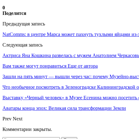
0
Поделится
Предыдущая запись
NatComms: в центре Марса может пахнуть тухлыми яйцами из-
Следующая запись
Актриса Яна Кошкина развелась с мужем Анатолием Черкасовым
Вам также могут понравиться
Еще от автора
Зашли на пять минут — вышли через час: почему Музейно-в
Что необычное посмотреть в Зеленоградске Калининградской
Выставку «Черный человек» в Музее Есенина можно посетит
Аватары конца эпох: Великая сила трансформации Земли
Prev
Next
Комментарии закрыты.