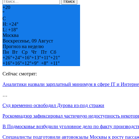
+
20
°
C
H:
+
24°
L:
+
18°
Москва
Воскресенье, 09 Август
Прогноз на неделю
Пн
Вт
Ср
Чт
Пт
Сб
+
26°
+
24°
+
16°
+
13°
+
11°
+
21°
+
16°
+
16°
+
12°
+
9°
+
8°
+
11°
Сейчас смотрят:
Аналитики назвали зарплатный минимум в сфере IT и Интерне
…
Суд временно освободил Дурова из-под стражи
Роскомнадзор зафиксировал частичную недоступность некотор
В Подмосковье возбудили уголовное дело по факту производс
Специалисты подготовили автовокзалы Москвы к росту пасс