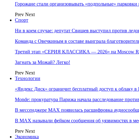
Горожане стали организовывать «подпольные» парковки 
Prev
Next
Спорт
Ни в коем случае: депутат Свищев выступил против лед
Команда с Овечкиным в составе выиграла благотворител
Третий этап «СЕРИЯ КЛАССИКА — 2026» на Moscow Ra
Загнать за Можай? Легко!
Prev
Next
Технологии
«Яндекс Диск» ограничит бесплатный доступ к облаку 
Monde: прокуратура Парижа начала расследование проти
В мессенджере MAX появилась расшифровка аудиосооб
В МAX называли фейком сообщения об уязвимостях в ме
Prev
Next
Экономика