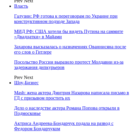
Prev
Next
Власть
Галузин: РФ готова к переговорам по Украине при
конструктивном подходе Запада
МИД РФ: США хотели бы видеть Путина на саммите
«Двадцатки» в Майами
Захарова высказалась о назначениях Ованнисяна после
его слов о Гитлере
Посольство России выразило протест Молдавии из-за
задержания дипкурьеров
Prev
Next
Шоу-Бизнес
Mash: жена актера Дмитрия Назарова написала письмо в
ГД с призывом простить их
Дело о наследстве актера Романа Попова открыли в
Подмосковье
Актриса Андреева-Бондарчук подала на развод с
Федором Бондарчуком