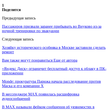
1
Поделится
Предыдущая запись
Пассажиров призвали заранее прибывать во Внуково из-за
ночной тренировки по эвакуации
Следующая запись
Хозяйку исторического особняка в Москве заставили сделать
ремонт
Вам также могут понравиться
Еще от автора
«Яндекс Диск» ограничит бесплатный доступ к облаку в ПК-
приложении
Monde: прокуратура Парижа начала расследование против
Маска и его компании X
В мессенджере MAX появилась расшифровка
аудиосообщений
В МAX называли фейком сообщения об уязвимостях в