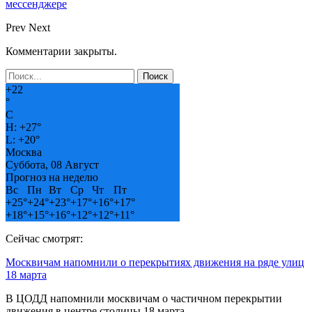
мессенджере
Prev
Next
Комментарии закрыты.
+
22
°
C
H:
+
27°
L:
+
20°
Москва
Суббота, 08 Август
Прогноз на неделю
Вс
Пн
Вт
Ср
Чт
Пт
+
25°
+
24°
+
23°
+
17°
+
16°
+
17°
+
18°
+
15°
+
16°
+
12°
+
12°
+
11°
Сейчас смотрят:
Москвичам напомнили о перекрытиях движения на ряде улиц
18 марта
В ЦОДД напомнили москвичам о частичном перекрытии
движения в центре столицы 18 марта,…