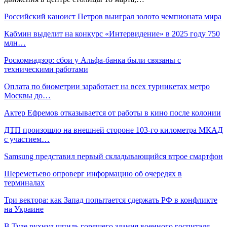
Российский каноист Петров выиграл золото чемпионата мира
Кабмин выделит на конкурс «Интервидение» в 2025 году 750
млн…
Роскомнадзор: сбои у Альфа-банка были связаны с
техническими работами
Оплата по биометрии заработает на всех турникетах метро
Москвы до…
Актер Ефремов отказывается от работы в кино после колонии
ДТП произошло на внешней стороне 103-го километра МКАД
с участием…
Samsung представил первый складывающийся втрое смартфон
Шереметьево опроверг информацию об очередях в
терминалах
Три вектора: как Запад попытается сдержать РФ в конфликте
на Украине
В Туле рухнул шпиль горящего здания военного госпиталя