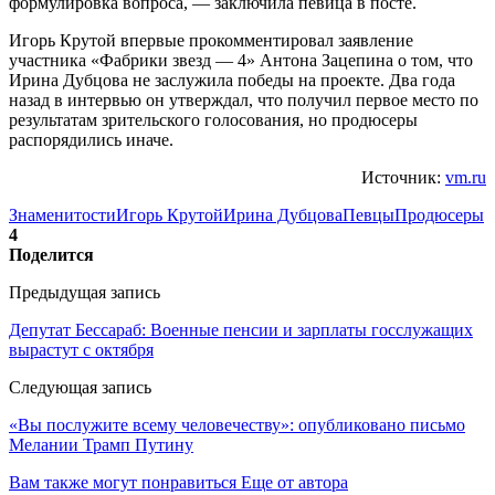
формулировка вопроса, — заключила певица в посте.
Игорь Крутой впервые прокомментировал заявление
участника «Фабрики звезд — 4» Антона Зацепина о том, что
Ирина Дубцова не заслужила победы на проекте. Два года
назад в интервью он утверждал, что получил первое место по
результатам зрительского голосования, но продюсеры
распорядились иначе.
Источник:
vm.ru
Знаменитости
Игорь Крутой
Ирина Дубцова
Певцы
Продюсеры
4
Поделится
Предыдущая запись
Депутат Бессараб: Военные пенсии и зарплаты госслужащих
вырастут с октября
Следующая запись
«Вы послужите всему человечеству»: опубликовано письмо
Мелании Трамп Путину
Вам также могут понравиться
Еще от автора