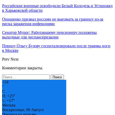
Российские военные освободили Белый Колодезь и Устиновку
в Харьковской области
Онищенко призвал россиян не выезжать за границу из-за
риска заражения инфекциями
Сенатор Мурог: Работающему пенсионеру положены
выходные для диспансеризации
Певицу Ольгу Бузову госпитализировали после травмы ноги
в Москве
Prev
Next
Комментарии закрыты.
+
24
°
C
H:
+
25°
L:
+
17°
Москва
Воскресенье, 09 Август
Прогноз на неделю