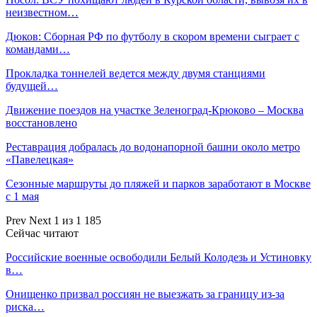
неизвестном…
Дюков: Сборная РФ по футболу в скором времени сыграет с
командами…
Прокладка тоннелей ведется между двумя станциями
будущей…
Движение поездов на участке Зеленоград-Крюково – Москва
восстановлено
Реставрация добралась до водонапорной башни около метро
«Павелецкая»
Сезонные маршруты до пляжей и парков заработают в Москве
с 1 мая
Prev
Next
1 из 1 185
Сейчас читают
Российские военные освободили Белый Колодезь и Устиновку
в…
Онищенко призвал россиян не выезжать за границу из-за
риска…