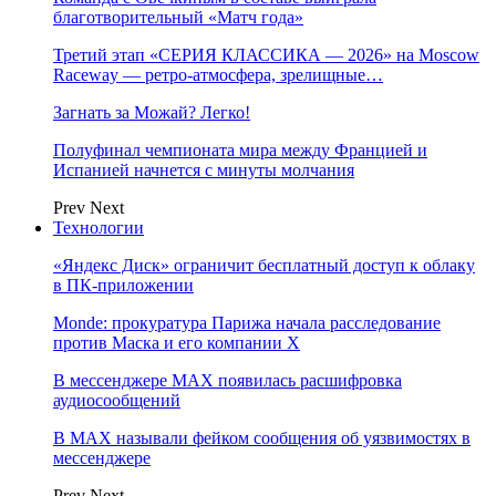
благотворительный «Матч года»
Третий этап «СЕРИЯ КЛАССИКА — 2026» на Moscow
Raceway — ретро‑атмосфера, зрелищные…
Загнать за Можай? Легко!
Полуфинал чемпионата мира между Францией и
Испанией начнется с минуты молчания
Prev
Next
Технологии
«Яндекс Диск» ограничит бесплатный доступ к облаку
в ПК-приложении
Monde: прокуратура Парижа начала расследование
против Маска и его компании X
В мессенджере MAX появилась расшифровка
аудиосообщений
В МAX называли фейком сообщения об уязвимостях в
мессенджере
Prev
Next