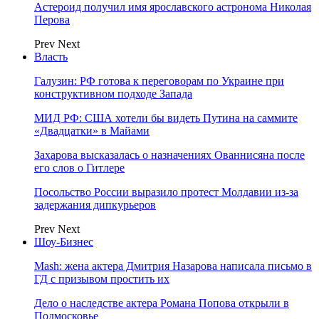
Астероид получил имя ярославского астронома Николая
Перова
Prev
Next
Власть
Галузин: РФ готова к переговорам по Украине при
конструктивном подходе Запада
МИД РФ: США хотели бы видеть Путина на саммите
«Двадцатки» в Майами
Захарова высказалась о назначениях Ованнисяна после
его слов о Гитлере
Посольство России выразило протест Молдавии из-за
задержания дипкурьеров
Prev
Next
Шоу-Бизнес
Mash: жена актера Дмитрия Назарова написала письмо в
ГД с призывом простить их
Дело о наследстве актера Романа Попова открыли в
Подмосковье