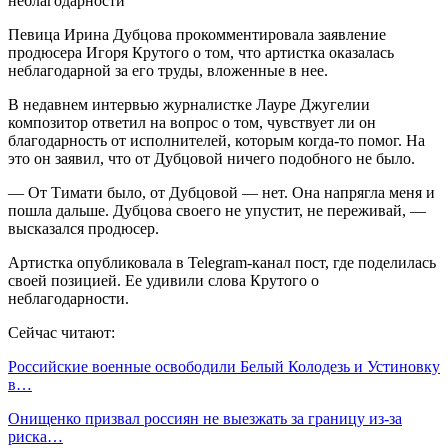
Певица Ирина Дубцова прокомментировала заявление
продюсера Игоря Крутого о том, что артистка оказалась
неблагодарной за его труды, вложенные в нее.
В недавнем интервью журналистке Лауре Джугелии
композитор ответил на вопрос о том, чувствует ли он
благодарность от исполнителей, которым когда-то помог. На
это он заявил, что от Дубцовой ничего подобного не было.
— От Тимати было, от Дубцовой — нет. Она напрягла меня и
пошла дальше. Дубцова своего не упустит, не переживай, —
высказался продюсер.
Артистка опубликовала в Telegram-канал пост, где поделилась
своей позицией. Ее удивили слова Крутого о
неблагодарности.
Сейчас читают:
Российские военные освободили Белый Колодезь и Устиновку
в…
Онищенко призвал россиян не выезжать за границу из-за
риска…