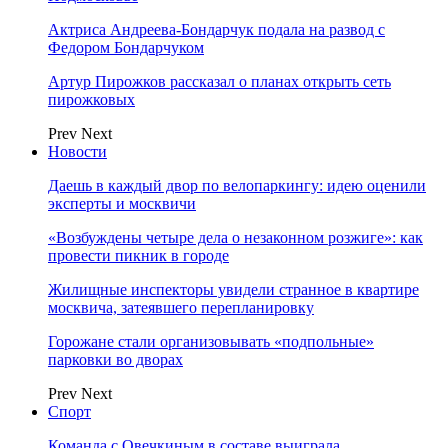
Актриса Андреева-Бондарчук подала на развод с
Федором Бондарчуком
Артур Пирожков рассказал о планах открыть сеть
пирожковых
Prev
Next
Новости
Даешь в каждый двор по велопаркингу: идею оценили
эксперты и москвичи
«Возбуждены четыре дела о незаконном розжиге»: как
провести пикник в городе
Жилищные инспекторы увидели странное в квартире
москвича, затеявшего перепланировку
Горожане стали организовывать «подпольные»
парковки во дворах
Prev
Next
Спорт
Команда с Овечкиным в составе выиграла