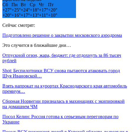
Сб
Пн
Вт
Ср
Чт
Пт
+
27°
+
25°
+
24°
+
18°
+
17°
+
20°
+
20°
+
16°
+
17°
+
13°
+
11°
+
10°
Сейчас смотрят:
Подготовлено решение о закрытии московского аэродрома
Это случится в ближайшие дни…
Отпускной сезон, жара, бюджет: где отдохнуть за 86 тысяч
рублей
Shot: Беспилотники ВСУ снова пытаются атаковать город
Шуя Ивановской…
Взять напрокат на курортах Краснодарского края автомобиль
премиум…
Сборная Норвегии призналась в махинациях с экипировкой
на домашнем ЧМ
Посол Келин: Россия готова к серьезным переговорам по
Украине
Посол: ВСУ похищают людей в Курской области, вывозя их в