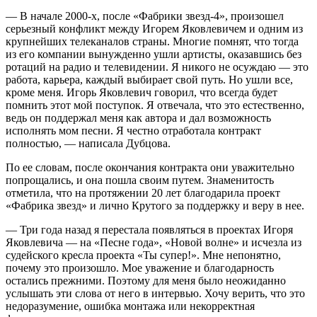
— В начале 2000-х, после «Фабрики звезд-4», произошел
серьезный конфликт между Игорем Яковлевичем и одним из
крупнейших телеканалов страны. Многие помнят, что тогда
из его компании вынужденно ушли артисты, оказавшись без
ротаций на радио и телевидении. Я никого не осуждаю — это
работа, карьера, каждый выбирает свой путь. Но ушли все,
кроме меня. Игорь Яковлевич говорил, что всегда будет
помнить этот мой поступок. Я отвечала, что это естественно,
ведь он поддержал меня как автора и дал возможность
исполнять мом песни. Я честно отработала контракт
полностью, — написала Дубцова.
По ее словам, после окончания контракта они уважительно
попрощались, и она пошла своим путем. Знаменитость
отметила, что на протяжении 20 лет благодарила проект
«Фабрика звезд» и лично Крутого за поддержку и веру в нее.
— Три года назад я перестала появляться в проектах Игоря
Яковлевича — на «Песне года», «Новой волне» и исчезла из
судейского кресла проекта «Ты супер!». Мне непонятно,
почему это произошло. Мое уважение и благодарность
остались прежними. Поэтому для меня было неожиданно
услышать эти слова от него в интервью. Хочу верить, что это
недоразумение, ошибка монтажа или некорректная