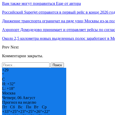
Вам также могут понравиться
Еще от автора
Российский Superjet отправится в первый рейс в конце 2026 го
Движение транспорта ограничат на ряде улиц Москвы из-за п
Аэропорт Домодедово принимает и отправляет рейсы по согла
Около 2,5 километра новых выделенных полос заработают в Мо
Prev
Next
Комментарии закрыты.
+
29
°
C
H:
+
32°
L:
+
18°
Москва
Четверг, 06 Август
Прогноз на неделю
Пт
Сб
Вс
Пн
Вт
Ср
+
33°
+
25°
+
23°
+
25°
+
26°
+
22°