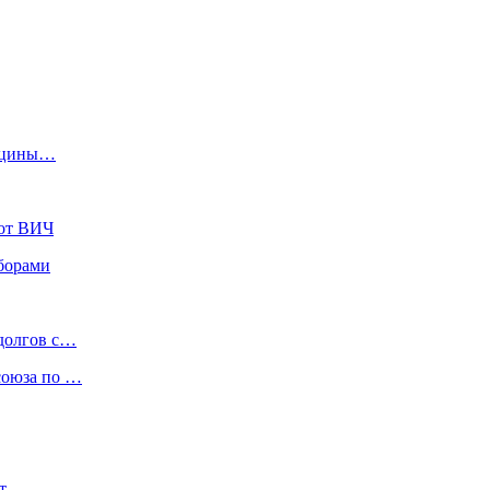
дицины…
 от ВИЧ
борами
долгов с…
союза по …
ет…