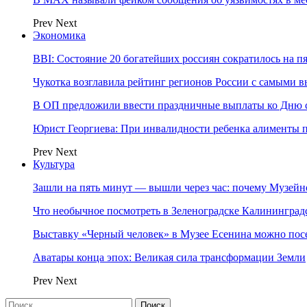
Prev
Next
Экономика
BBI: Состояние 20 богатейших россиян сократилось на п
Чукотка возглавила рейтинг регионов России с самыми 
В ОП предложили ввести праздничные выплаты ко Дню с
Юрист Георгиева: При инвалидности ребенка алименты пл
Prev
Next
Культура
Зашли на пять минут — вышли через час: почему Музе
Что необычное посмотреть в Зеленоградске Калинингра
Выставку «Черный человек» в Музее Есенина можно по
Аватары конца эпох: Великая сила трансформации Земли
Prev
Next