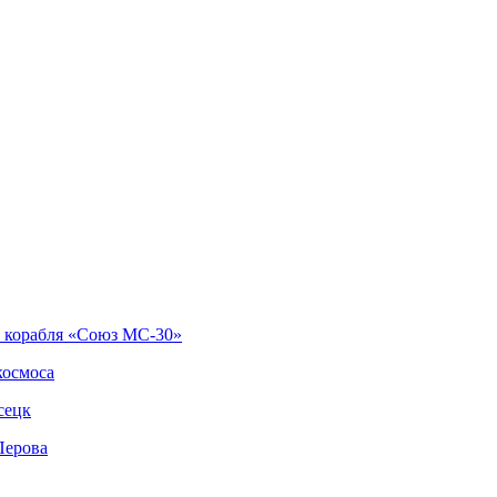
о корабля «Союз МС-30»
космоса
сецк
Перова