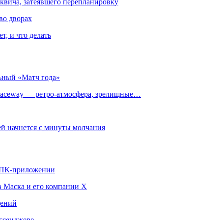
квича, затеявшего перепланировку
во дворах
т, и что делать
ьный «Матч года»
ceway — ретро‑атмосфера, зрелищные…
й начнется с минуты молчания
в ПК-приложении
в Маска и его компании X
щений
ссенджере