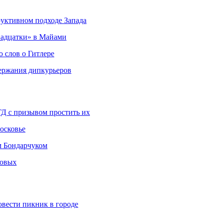
руктивном подходе Запада
адцатки» в Майами
о слов о Гитлере
держания дипкурьеров
ГД с призывом простить их
осковье
м Бондарчуком
ковых
овести пикник в городе