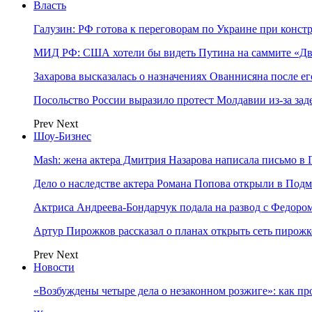
Власть
Галузин: РФ готова к переговорам по Украине при конст
МИД РФ: США хотели бы видеть Путина на саммите «Дв
Захарова высказалась о назначениях Ованнисяна после ег
Посольство России выразило протест Молдавии из-за за
Prev
Next
Шоу-Бизнес
Mash: жена актера Дмитрия Назарова написала письмо в 
Дело о наследстве актера Романа Попова открыли в Подм
Актриса Андреева-Бондарчук подала на развод с Федоро
Артур Пирожков рассказал о планах открыть сеть пирож
Prev
Next
Новости
«Возбуждены четыре дела о незаконном розжиге»: как пр