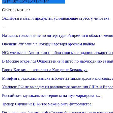
+
21°
+
18°
+
15°
+
15°
+
17°
+
14°
Сейчас смотрят:
Эксперты назвали продукты, усиливающие стресс у человека
…
Началось голосование по литературной премии в области ме
Овечкин отправил в нокдаун вратаря броском шайбы
NC: ученые из Австралии приблизились к созданию лекарства
В Москве открылся Общественный штаб по наблюдению за вы
Гарик Харламов женился на Катерине Ковальчук
Минфин предложил взыскать более 22 миллиардов налоговых 
Ульянов: РФ не выведут из равновесия заявления США и Евро
Российские музыкальные сервисы начнут маркировать…
Тренер Слуцкий: В Китае можно бить футболистов
Deadline: новый спин-офф «Теории большого взрыва» расскаж