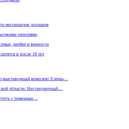
ять миллиардов долларов
высокими пенсиями
емьи, любви и верности
атятся и после 18 лет
йно-выставочный комплекс Елены…
дской области. Нестандартный…
сетить с помощью…