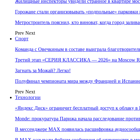
Жилищные инспекторы увидели странное в квартире мос
Горожане стали организовывать «подпольные» парковки 
Метростроитель пояснил, кто виноват, когда город заливае
Prev
Next
Спорт
Команда с Овечкиным в составе выиграла благотворител
Третий этап «СЕРИЯ КЛАССИКА — 2026» на Moscow Ra
Загнать за Можай? Легко!
Полуфинал чемпионата мира между Францией и Испание
Prev
Next
Технологии
«Яндекс Диск» ограничит бесплатный доступ к облаку 
Monde: прокуратура Парижа начала расследование проти
В мессенджере MAX появилась расшифровка аудиосооб
В МAX называли фейком сообщения об уязвимостях в ме