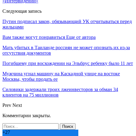
«Интервидении»
Следующая запись
Путин подписал закон, обязывающий УК отчитываться перед
жильцами
Вам также могут понравиться
Еще от автора
Мать убитых в Таиланде россиян не может опознать их из-за
отсутствия документов
Погибшему при восхождении на Эльбрус ребенку было 11 лет
Мужчина угнал машину на Каскадной улице на востоке
Москвы, чтобы продать ее
Силовики задержали троих лжеинвесторов за обман 34
клиентов на 75 миллионов
Prev
Next
Комментарии закрыты.
+
27