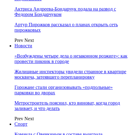
Актриса Андреева-Бондарчук подала на развод с
Федором Бондарчуком
Артур Пирожков рассказал о планах открыть сеть
пирожковых
Prev
Next
Новости
«Возбуждены четыре дела о незаконном розжиге»: как
провести пикник в городе
Жилищные инспекторы увидели странное в квартире
москвича, затеявшего перепланировку
Горожане стали организовывать «подпольные»
парковки во дворах
Метростроитель пояснил, кто виноват, когда город
заливает, и что делать
Prev
Next
Спорт
Команда с Овечкиным в составе выиграла