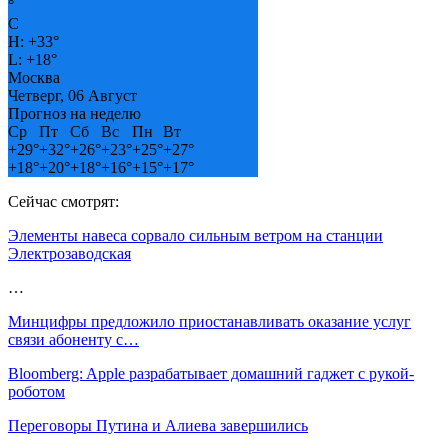
°
C
H:
+
33°
L:
+
18°
Москва
Четверг, 06 Август
Прогноз на неделю
Ср
Пт
Сб
Вс
Пн
Вт
+
29°
+
32°
+
26°
+
23°
+
25°
+
27°
+
18°
+
20°
+
18°
+
16°
+
15°
+
17°
Сейчас смотрят:
Элементы навеса сорвало сильным ветром на станции
Электрозаводская
…
Минцифры предложило приостанавливать оказание услуг
связи абоненту с…
Bloomberg: Apple разрабатывает домашний гаджет с рукой-
роботом
Переговоры Путина и Алиева завершились