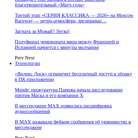
благотворительный «Матч года»
Третий этап «СЕРИЯ КЛАССИКА — 2026» на Moscow
Raceway — ретро‑атмосфера, зрелищные…
Загнать за Можай? Легко!
Полуфинал чемпионата мира между Францией и
Испанией начнется с минуты молчания
Prev
Next
Технологии
«Яндекс Диск» ограничит бесплатный доступ к облаку
в ПК-приложении
Monde: прокуратура Парижа начала расследование
против Маска и его компании X
В мессенджере MAX появилась расшифровка
аудиосообщений
В МAX называли фейком сообщения об уязвимостях в
мессенджере
Prev
Next