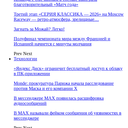
благотворительный «Матч года»
Третий этап «СЕРИЯ КЛАССИКА — 2026» на Moscow
Raceway — ретро‑атмосфера, зрелищные…
Загнать за Можай? Легко!
Полуфинал чемпионата мира между Францией и
Испанией начнется с минуты молчания
Prev
Next
Технологии
«Яндекс Диск» ограничит бесплатный доступ к облаку
в ПК-приложении
Monde: прокуратура Парижа начала расследование
против Маска и его компании X
В мессенджере MAX появилась расшифровка
аудиосообщений
В МAX называли фейком сообщения об уязвимостях в
мессенджере
Prev
Next