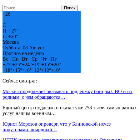
+
26
°
C
H:
+
27°
L:
+
20°
Москва
Суббота, 08 Август
Прогноз на неделю
Вс
Пн
Вт
Ср
Чт
Пт
+
25°
+
25°
+
24°
+
19°
+
15°
+
20°
+
18°
+
15°
+
16°
+
12°
+
12°
+
10°
Сейчас смотрят:
Москва продолжает оказывать поддержку бойцам СВО и их
родным: с чем обращаются…
Единый центр поддержки оказал уже 258 тысяч самых разных
услуг нашим военным…
Юрист Морозов опроверг, что у Блиновской исчез
полуторамиллиардный…