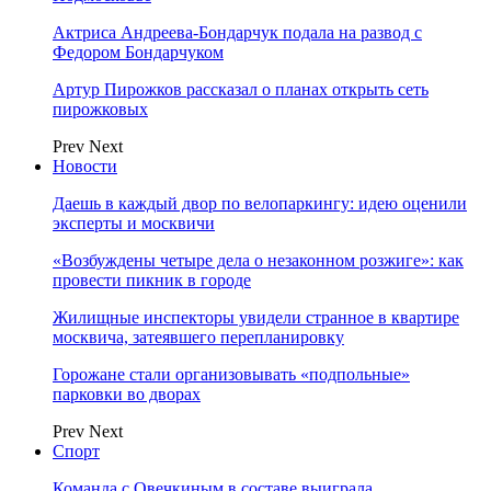
Актриса Андреева-Бондарчук подала на развод с
Федором Бондарчуком
Артур Пирожков рассказал о планах открыть сеть
пирожковых
Prev
Next
Новости
Даешь в каждый двор по велопаркингу: идею оценили
эксперты и москвичи
«Возбуждены четыре дела о незаконном розжиге»: как
провести пикник в городе
Жилищные инспекторы увидели странное в квартире
москвича, затеявшего перепланировку
Горожане стали организовывать «подпольные»
парковки во дворах
Prev
Next
Спорт
Команда с Овечкиным в составе выиграла