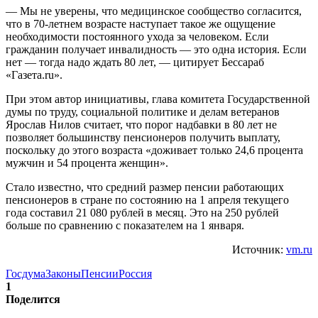
— Мы не уверены, что медицинское сообщество согласится,
что в 70-летнем возрасте наступает такое же ощущение
необходимости постоянного ухода за человеком. Если
гражданин получает инвалидность — это одна история. Если
нет — тогда надо ждать 80 лет, — цитирует Бессараб
«Газета.ru».
При этом автор инициативы, глава комитета Государственной
думы по труду, социальной политике и делам ветеранов
Ярослав Нилов считает, что порог надбавки в 80 лет не
позволяет большинству пенсионеров получить выплату,
поскольку до этого возраста «доживает только 24,6 процента
мужчин и 54 процента женщин».
Стало известно, что средний размер пенсии работающих
пенсионеров в стране по состоянию на 1 апреля текущего
года составил 21 080 рублей в месяц. Это на 250 рублей
больше по сравнению с показателем на 1 января.
Источник:
vm.ru
Госдума
Законы
Пенсии
Россия
1
Поделится