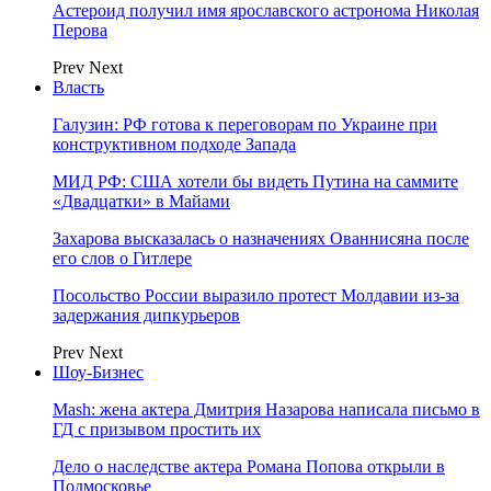
Астероид получил имя ярославского астронома Николая
Перова
Prev
Next
Власть
Галузин: РФ готова к переговорам по Украине при
конструктивном подходе Запада
МИД РФ: США хотели бы видеть Путина на саммите
«Двадцатки» в Майами
Захарова высказалась о назначениях Ованнисяна после
его слов о Гитлере
Посольство России выразило протест Молдавии из-за
задержания дипкурьеров
Prev
Next
Шоу-Бизнес
Mash: жена актера Дмитрия Назарова написала письмо в
ГД с призывом простить их
Дело о наследстве актера Романа Попова открыли в
Подмосковье