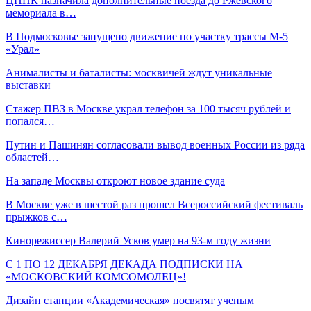
ЦППК назначила дополнительные поезда до Ржевского
мемориала в…
В Подмосковье запущено движение по участку трассы М-5
«Урал»
Анималисты и баталисты: москвичей ждут уникальные
выставки
Стажер ПВЗ в Москве украл телефон за 100 тысяч рублей и
попался…
Путин и Пашинян согласовали вывод военных России из ряда
областей…
На западе Москвы откроют новое здание суда
В Москве уже в шестой раз прошел Всероссийский фестиваль
прыжков с…
Кинорежиссер Валерий Усков умер на 93-м году жизни
С 1 ПО 12 ДЕКАБРЯ ДЕКАДА ПОДПИСКИ НА
«МОСКОВСКИЙ КОМСОМОЛЕЦ»!
Дизайн станции «Академическая» посвятят ученым