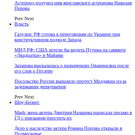
Астероид получил имя ярославского астронома Николая
Перова
Prev
Next
Власть
Галузин: РФ готова к переговорам по Украине при
конструктивном подходе Запада
МИД РФ: США хотели бы видеть Путина на саммите
«Двадцатки» в Майами
Захарова высказалась о назначениях Ованнисяна после
его слов о Гитлере
Посольство России выразило протест Молдавии из-за
задержания дипкурьеров
Prev
Next
Шоу-Бизнес
Mash: жена актера Дмитрия Назарова написала письмо в
ГД с призывом простить их
Дело о наследстве актера Романа Попова открыли в
Подмосковье