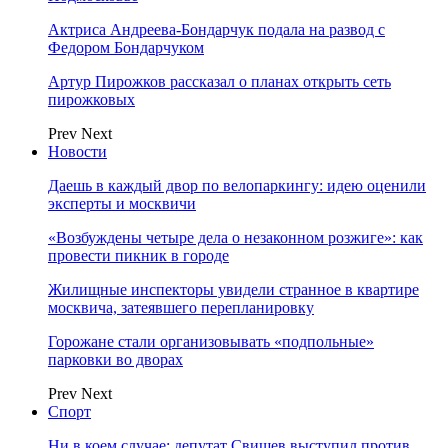
Актриса Андреева-Бондарчук подала на развод с
Федором Бондарчуком
Артур Пирожков рассказал о планах открыть сеть
пирожковых
Prev
Next
Новости
Даешь в каждый двор по велопаркингу: идею оценили
эксперты и москвичи
«Возбуждены четыре дела о незаконном розжиге»: как
провести пикник в городе
Жилищные инспекторы увидели странное в квартире
москвича, затеявшего перепланировку
Горожане стали организовывать «подпольные»
парковки во дворах
Prev
Next
Спорт
Ни в коем случае: депутат Свищев выступил против