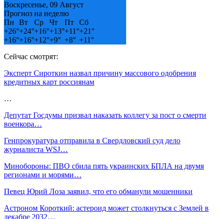
Воскресенье, 09 Август
Прогноз на неделю
Пн
Вт
Ср
Чт
Пт
Сб
+
26°
+
24°
+
16°
+
13°
+
11°
+
21°
+
16°
+
16°
+
12°
+
9°
+
8°
+
11°
Сейчас смотрят:
Эксперт Сироткин назвал причину массового одобрения
кредитных карт россиянам
…
Депутат Госдумы призвал наказать коллегу за пост о смерти
военкора…
Генпрокуратура отправила в Свердловский суд дело
журналиста WSJ…
Минобороны: ПВО сбила пять украинских БПЛА на двумя
регионами и морями…
Певец Юрий Лоза заявил, что его обманули мошенники
Астроном Короткий: астероид может столкнуться с Землей в
декабре 2032…