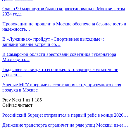
Около 90 маршрутов были скорректированы в Москве летом
2024 года
Провокации не прошли: в Москве обеспечена безопасность и
надежность…
В «Лужниках» пройдут «Спортивные выходные»:
запланированы встречи со…
В Самарской области арестовали советника губернатора
Михееву за…
Гладышев заявил, что его покер в товарищеском матче не
должен…
Ученые МГУ впервые рассчитали высоту приземного слоя
воздуха в Москве
Prev
Next
1 из 1 185
Сейчас читают
Российский Superjet отправится в первый рейс в конце 2026…
Движение транспорта ограничат на ряде улиц Москвы из-за…