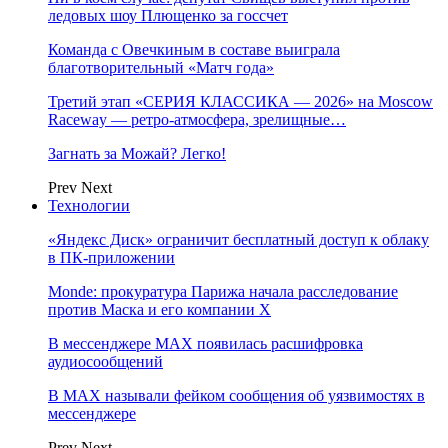
ледовых шоу Плющенко за госсчет
Команда с Овечкиным в составе выиграла
благотворительный «Матч года»
Третий этап «СЕРИЯ КЛАССИКА — 2026» на Moscow
Raceway — ретро‑атмосфера, зрелищные…
Загнать за Можай? Легко!
Prev
Next
Технологии
«Яндекс Диск» ограничит бесплатный доступ к облаку
в ПК-приложении
Monde: прокуратура Парижа начала расследование
против Маска и его компании X
В мессенджере MAX появилась расшифровка
аудиосообщений
В МAX называли фейком сообщения об уязвимостях в
мессенджере
Prev
Next