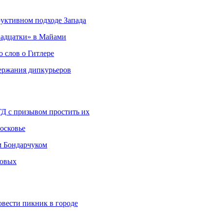
руктивном подходе Запада
адцатки» в Майами
о слов о Гитлере
держания дипкурьеров
ГД с призывом простить их
осковье
м Бондарчуком
ковых
овести пикник в городе