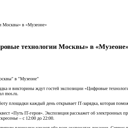
и Москвы» в «Музеоне»
фровые технологии Москвы» в «Музеоне
рядка и викторины ждут гостей экспозиции «Цифровые технолог
л mos.ru.
боту площадки каждый день открывает IT-зарядка, которая помож
квест «Путь IT-героя». Экспозиция расскажет об электронных п
кресенье – с 12:00 до 22:00.
тители площадки узнают обо всех экспонатах локации. Сервис 