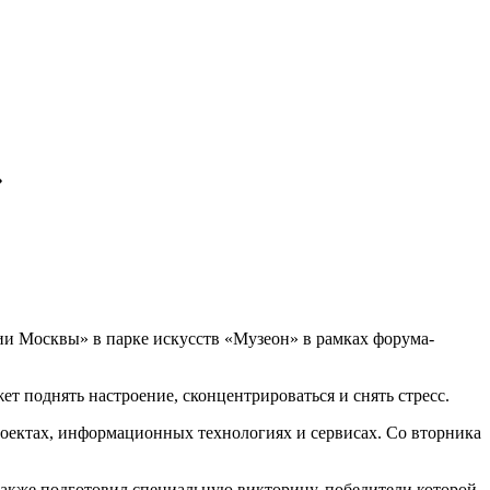
»
ии Москвы» в парке искусств «Музеон» в рамках форума-
ет поднять настроение, сконцентрироваться и снять стресс.
роектах, информационных технологиях и сервисах. Со вторника
также подготовил специальную викторину, победители которой