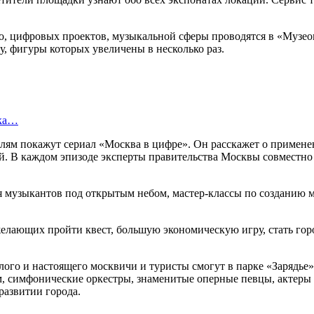
, цифровых проектов, музыкальной сферы проводятся в «Музеоне
, фигуры которых увеличены в несколько раз.
ска…
елям покажут сериал «Москва в цифре». Он расскажет о примене
ой. В каждом эпизоде эксперты правительства Москвы совместн
музыкантов под открытым небом, мастер-классы по созданию муз
елающих пройти квест, большую экономическую игру, стать го
го и настоящего москвичи и туристы смогут в парке «Зарядье»
 симфонические оркестры, знаменитые оперные певцы, актеры 
развитии города.