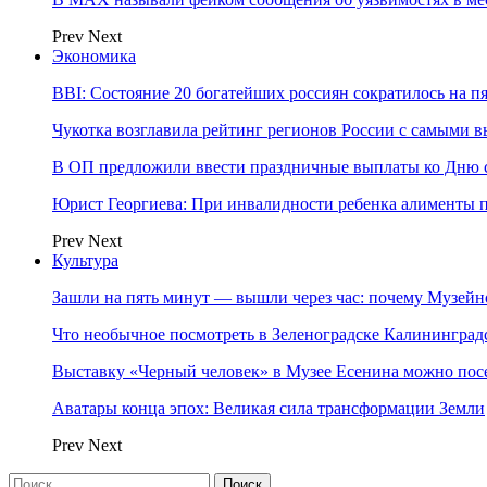
Prev
Next
Экономика
BBI: Состояние 20 богатейших россиян сократилось на п
Чукотка возглавила рейтинг регионов России с самыми 
В ОП предложили ввести праздничные выплаты ко Дню с
Юрист Георгиева: При инвалидности ребенка алименты пл
Prev
Next
Культура
Зашли на пять минут — вышли через час: почему Музе
Что необычное посмотреть в Зеленоградске Калинингра
Выставку «Черный человек» в Музее Есенина можно по
Аватары конца эпох: Великая сила трансформации Земли
Prev
Next