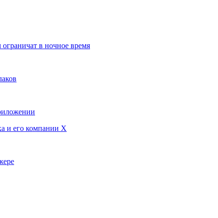
 ограничат в ночное время
лаков
приложении
ка и его компании X
жере