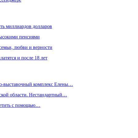
ять миллиардов долларов
высокими пенсиями
емьи, любви и верности
атятся и после 18 лет
йно-выставочный комплекс Елены…
дской области. Нестандартный…
сетить с помощью…