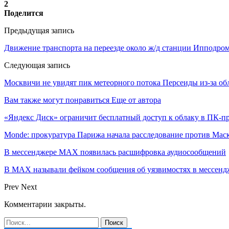
2
Поделится
Предыдущая запись
Движение транспорта на переезде около ж/д станции Ипподром
Следующая запись
Москвичи не увидят пик метеорного потока Персеиды из-за об
Вам также могут понравиться
Еще от автора
«Яндекс Диск» ограничит бесплатный доступ к облаку в ПК-
Monde: прокуратура Парижа начала расследование против Мас
В мессенджере MAX появилась расшифровка аудиосообщений
В МAX называли фейком сообщения об уязвимостях в мессенд
Prev
Next
Комментарии закрыты.