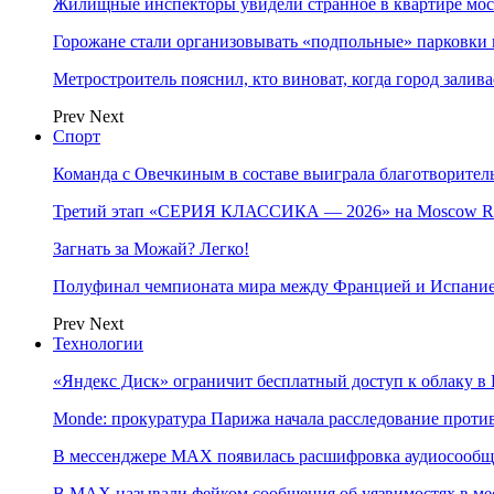
Жилищные инспекторы увидели странное в квартире мос
Горожане стали организовывать «подпольные» парковки 
Метростроитель пояснил, кто виноват, когда город заливае
Prev
Next
Спорт
Команда с Овечкиным в составе выиграла благотворител
Третий этап «СЕРИЯ КЛАССИКА — 2026» на Moscow Ra
Загнать за Можай? Легко!
Полуфинал чемпионата мира между Францией и Испание
Prev
Next
Технологии
«Яндекс Диск» ограничит бесплатный доступ к облаку 
Monde: прокуратура Парижа начала расследование проти
В мессенджере MAX появилась расшифровка аудиосооб
В МAX называли фейком сообщения об уязвимостях в ме