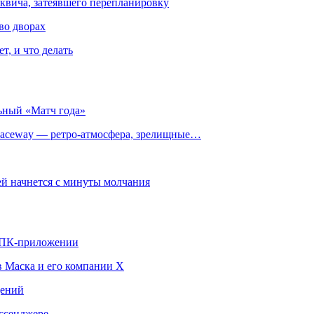
квича, затеявшего перепланировку
во дворах
т, и что делать
ьный «Матч года»
ceway — ретро‑атмосфера, зрелищные…
й начнется с минуты молчания
в ПК-приложении
в Маска и его компании X
щений
ссенджере