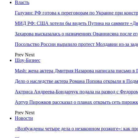
Власть
Галузин: РФ готова к переговорам по Украине при конст
МИД РФ: США хотели бы видеть Путина на саммите «Дв
Захарова высказалась о назначениях Ованнисяна после ег
Посольство России выразило протест Молдавии из-за за
Prev
Next
Шоу-Бизнес
Mash: жена актера Дмитрия Назарова написала письмо в 
Дело о наследстве актера Романа Попова открыли в Подм
Актриса Андреева-Бондарчук подала на развод с Федоро
Артур Пирожков рассказал о планах открыть сеть пирож
Prev
Next
Новости
«Возбуждены четыре дела о незаконном розжиге»: как пр