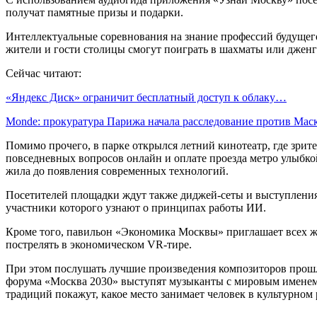
получат памятные призы и подарки.
Интеллектуальные соревнования на знание профессий будущего
жители и гости столицы смогут поиграть в шахматы или дженгу
Сейчас читают:
«Яндекс Диск» ограничит бесплатный доступ к облаку…
Monde: прокуратура Парижа начала расследование против Ма
Помимо прочего, в парке открылся летний кинотеатр, где зрит
повседневных вопросов онлайн и оплате проезда метро улыбк
жила до появления современных технологий.
Посетителей площадки ждут также диджей-сеты и выступления 
участники которого узнают о принципах работы ИИ.
Кроме того, павильон «Экономика Москвы» приглашает всех ж
пострелять в экономическом VR-тире.
При этом послушать лучшие произведения композиторов прошло
форума «Москва 2030» выступят музыканты с мировым именем,
традиций покажут, какое место занимает человек в культурном 