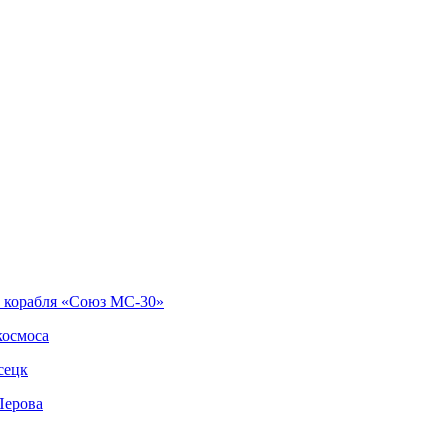
о корабля «Союз МС-30»
космоса
сецк
Перова