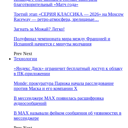
благотворительный «Матч года»
Третий этап «СЕРИЯ КЛАССИКА — 2026» на Moscow
Raceway — ретро‑атмосфера, зрелищные…
Загнать за Можай? Легко!
Полуфинал чемпионата мира между Францией и
Испанией начнется с минуты молчания
Prev
Next
Технологии
«Яндекс Диск» ограничит бесплатный доступ к облаку
в ПК-приложении
Monde: прокуратура Парижа начала расследование
против Маска и его компании X
В мессенджере MAX появилась расшифровка
аудиосообщений
В МAX называли фейком сообщения об уязвимостях в
мессенджере
Prev
Next