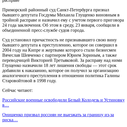
Приморский районный суд Санкт-Петербурга признал
бывшего депутата Госдумы Михаила Глущенко виновным в
тройной расправе и назначил ему с учетом первого приговора
24 года заключения. Об этом в среду, 23 января, сообщили в
объединенной пресс-службе судов города.
Суд установил причастность не признававшего свою вину
бывшего депутата к преступлению, которое он совершил в
2004 году на Кипре и жертвами которого стали бизнесмен
Вячеслав Шевченко с партнером Юрием Зориным, а также
переводчицей Викторией Третьяковой. За расправу над ними
Глущенко назначили 18 лет лишения свободы — этот срок
добавили к наказанию, которое он получил за организацию
аналогичного преступления в отношении политика Галины
Старовойтовой в 1998 году.
Сейчас читают:
Российские военные освободили Белый Колодезь и Устиновку
в…
Онищенко призвал россиян не выезжать за границу из-за
риска…