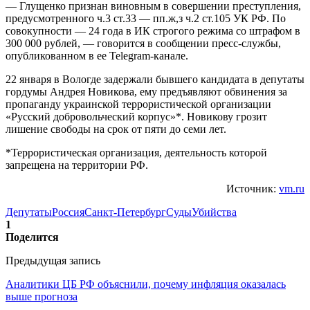
— Глущенко признан виновным в совершении преступления,
предусмотренного ч.3 ст.33 — пп.ж,з ч.2 ст.105 УК РФ. По
совокупности — 24 года в ИК строгого режима со штрафом в
300 000 рублей, — говорится в сообщении пресс-службы,
опубликованном в ее Telegram-канале.
22 января в Вологде задержали бывшего кандидата в депутаты
гордумы Андрея Новикова, ему предъявляют обвинения за
пропаганду украинской террористической организации
«Русский добровольческий корпус»*. Новикову грозит
лишение свободы на срок от пяти до семи лет.
*Террористическая организация, деятельность которой
запрещена на территории РФ.
Источник:
vm.ru
Депутаты
Россия
Санкт-Петербург
Суды
Убийства
1
Поделится
Предыдущая запись
Аналитики ЦБ РФ объяснили, почему инфляция оказалась
выше прогноза