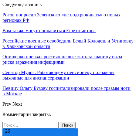
Следующая запись
Рогов попросил Зеленского «не подхрюкивать» о новых
регионах РФ
Вам также могут понравиться
Еще от автора
Российские военные освободили Белый Колодезь и Устиновку
в Харьковской области
Онищенко призвал россиян не выезжать за границу из-за
риска заражения инфекциями
Сенатор Мурог: Работающему пенсионеру положены
выходные для диспансеризации
Певицу Ольгу Бузову госпитализировали после травмы ноги
в Москве
Prev
Next
Комментарии закрыты.
+
26