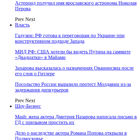
Астероид получил имя ярославского астронома Николая
Перова
Prev
Next
Власть
Галузин: РФ готова к переговорам по Украине при
конструктивном подходе Запада
МИД РФ: США хотели бы видеть Путина на саммите
«Двадцатки» в Майами
Захарова высказалась о назначениях Ованнисяна после
его слов о Гитлере
Посольство России выразило протест Молдавии из-за
задержания дипкурьеров
Prev
Next
Шоу-Бизнес
Mash: жена актера Дмитрия Назарова написала письмо в
ГД с призывом простить их
Дело о наследстве актера Романа Попова открыли в
Подмосковье