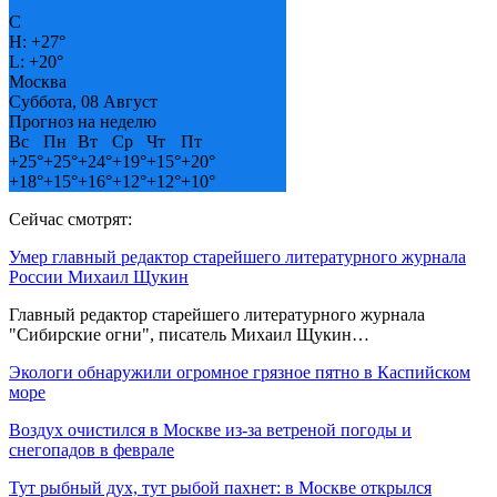
°
C
H:
+
27°
L:
+
20°
Москва
Суббота, 08 Август
Прогноз на неделю
Вс
Пн
Вт
Ср
Чт
Пт
+
25°
+
25°
+
24°
+
19°
+
15°
+
20°
+
18°
+
15°
+
16°
+
12°
+
12°
+
10°
Сейчас смотрят:
Умер главный редактор старейшего литературного журнала
России Михаил Щукин
Главный редактор старейшего литературного журнала
"Сибирские огни", писатель Михаил Щукин…
Экологи обнаружили огромное грязное пятно в Каспийском
море
Воздух очистился в Москве из-за ветреной погоды и
снегопадов в феврале
Тут рыбный дух, тут рыбой пахнет: в Москве открылся