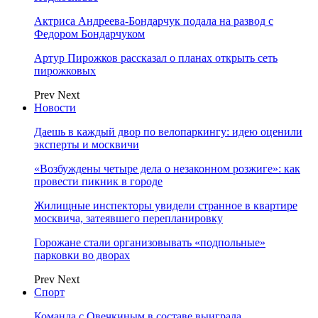
Актриса Андреева-Бондарчук подала на развод с
Федором Бондарчуком
Артур Пирожков рассказал о планах открыть сеть
пирожковых
Prev
Next
Новости
Даешь в каждый двор по велопаркингу: идею оценили
эксперты и москвичи
«Возбуждены четыре дела о незаконном розжиге»: как
провести пикник в городе
Жилищные инспекторы увидели странное в квартире
москвича, затеявшего перепланировку
Горожане стали организовывать «подпольные»
парковки во дворах
Prev
Next
Спорт
Команда с Овечкиным в составе выиграла