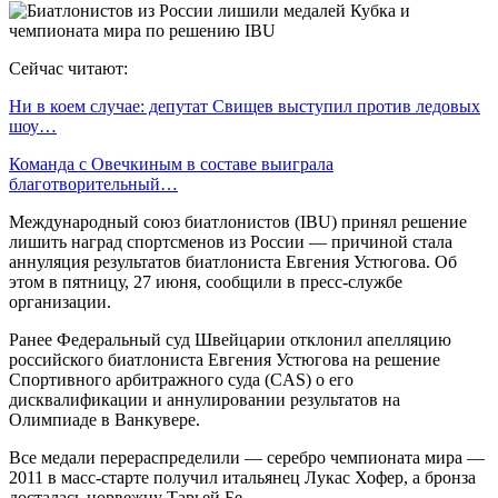
Сейчас читают:
Ни в коем случае: депутат Свищев выступил против ледовых
шоу…
Команда с Овечкиным в составе выиграла
благотворительный…
Международный союз биатлонистов (IBU) принял решение
лишить наград спортсменов из России — причиной стала
аннуляция результатов биатлониста Евгения Устюгова. Об
этом в пятницу, 27 июня, сообщили в пресс-службе
организации.
Ранее Федеральный суд Швейцарии отклонил апелляцию
российского биатлониста Евгения Устюгова на решение
Спортивного арбитражного суда (CAS) о его
дисквалификации и аннулировании результатов на
Олимпиаде в Ванкувере.
Все медали перераспределили — серебро чемпионата мира —
2011 в масс-старте получил итальянец Лукас Хофер, а бронза
досталась норвежцу Тарьей Бе.