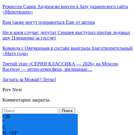
Режиссер Сарик Андреасян внесен в базу украинского сайта
«Миротворец»
Вам также могут понравиться
Еще от автора
Ни в коем случае: депутат Свищев выступил против ледовых
шоу Плющенко за госсчет
Команда с Овечкиным в составе выиграла благотворительный
«Матч года»
Третий этап «СЕРИЯ КЛАССИКА — 2026» на Moscow
Raceway — ретро‑атмосфера, зрелищные…
Загнать за Можай? Легко!
Prev
Next
Комментарии закрыты.
+
20
°
C
H:
+
24°