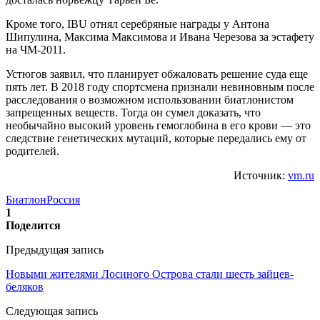
Кроме того, IBU отнял серебряные награды у Антона
Шипулина, Максима Максимова и Ивана Черезова за эстафету
на ЧМ-2011.
Устюгов заявил, что планирует обжаловать решение суда еще
пять лет. В 2018 году спортсмена признали невиновным после
расследования о возможном использовании биатлонистом
запрещенных веществ. Тогда он сумел доказать, что
необычайно высокий уровень гемоглобина в его крови — это
следствие генетических мутаций, которые передались ему от
родителей.
Источник:
vm.ru
Биатлон
Россия
1
Поделится
Предыдущая запись
Новыми жителями Лосиного Острова стали шесть зайцев-
беляков
Следующая запись