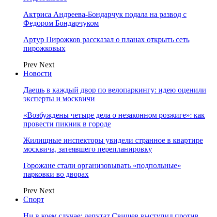
Актриса Андреева-Бондарчук подала на развод с
Федором Бондарчуком
Артур Пирожков рассказал о планах открыть сеть
пирожковых
Prev
Next
Новости
Даешь в каждый двор по велопаркингу: идею оценили
эксперты и москвичи
«Возбуждены четыре дела о незаконном розжиге»: как
провести пикник в городе
Жилищные инспекторы увидели странное в квартире
москвича, затеявшего перепланировку
Горожане стали организовывать «подпольные»
парковки во дворах
Prev
Next
Спорт
Ни в коем случае: депутат Свищев выступил против