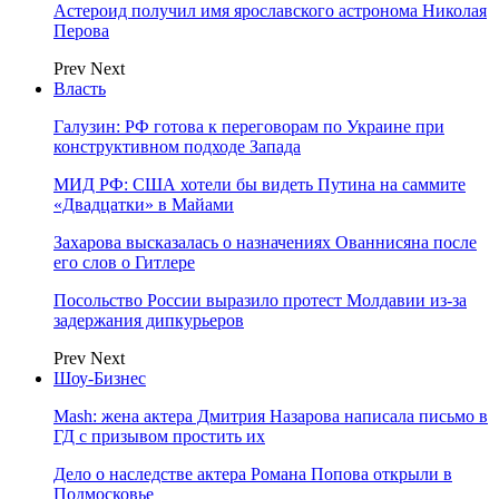
Астероид получил имя ярославского астронома Николая
Перова
Prev
Next
Власть
Галузин: РФ готова к переговорам по Украине при
конструктивном подходе Запада
МИД РФ: США хотели бы видеть Путина на саммите
«Двадцатки» в Майами
Захарова высказалась о назначениях Ованнисяна после
его слов о Гитлере
Посольство России выразило протест Молдавии из-за
задержания дипкурьеров
Prev
Next
Шоу-Бизнес
Mash: жена актера Дмитрия Назарова написала письмо в
ГД с призывом простить их
Дело о наследстве актера Романа Попова открыли в
Подмосковье