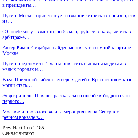
в президенты…
Путин: Москва приветствует создание китайских производств
на…
С Google могут взыскать по 65 млрд рублей за каждый иск в
арбитраже…
Актер Римис Сидабрас найден мертвым в съемной квартире
Москве
Путин предложил с 1 марта повысить выплаты медикам в
малых городах и…
Baza: Причиной гибели четверых детей в Красноярском крае
могли стать…
Эндокринолог Павлова рассказала о способе взбодриться от
первого…
Москвичи проголосовали за мероприятия на Северном
речном вокзале в…
Prev
Next
1 из 1 185
Сейчас читают