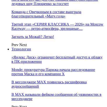
ледовых шоу Плющенко за госсчет
Команда с Овечкиным в составе выиграла
благотворительный «Матч года»
Третий этап «СЕРИЯ КЛАССИКА — 2026» на Moscow
Raceway — ретро‑атмосфера, зрелищные…
Загнать за Можай? Легко!
Prev
Next
Технологии
«Яндекс Диск» ограничит бесплатный доступ к облаку
в ПК-приложении
Monde: прокуратура Парижа начала расследование
против Маска и его компании X
В мессенджере MAX появилась расшифровка
аудиосообщений
В МAX называли фейком сообщения об уязвимостях в
мессенджере
Prev
Next