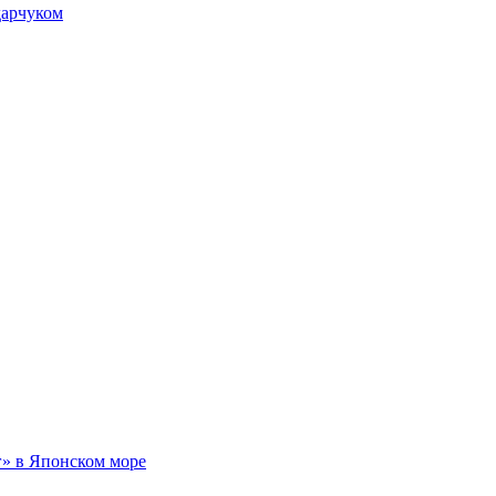
дарчуком
г» в Японском море