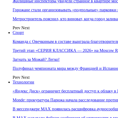
Жилищные инспекторы увидели странное в квартире мос
Горожане стали организовывать «подпольные» парковки 
Метростроитель пояснил, кто виноват, когда город заливае
Prev
Next
Спорт
Команда с Овечкиным в составе выиграла благотворител
Третий этап «СЕРИЯ КЛАССИКА — 2026» на Moscow Ra
Загнать за Можай? Легко!
Полуфинал чемпионата мира между Францией и Испание
Prev
Next
Технологии
«Яндекс Диск» ограничит бесплатный доступ к облаку 
Monde: прокуратура Парижа начала расследование проти
В мессенджере MAX появилась расшифровка аудиосооб
В МAX называли фейком сообщения об уязвимостях в ме