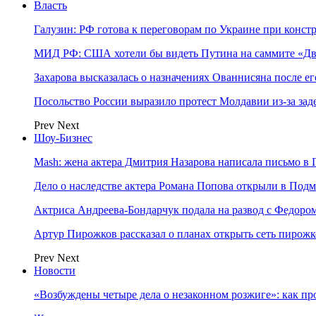
Власть
Галузин: РФ готова к переговорам по Украине при конст
МИД РФ: США хотели бы видеть Путина на саммите «Дв
Захарова высказалась о назначениях Ованнисяна после ег
Посольство России выразило протест Молдавии из-за за
Prev
Next
Шоу-Бизнес
Mash: жена актера Дмитрия Назарова написала письмо в 
Дело о наследстве актера Романа Попова открыли в Подм
Актриса Андреева-Бондарчук подала на развод с Федоро
Артур Пирожков рассказал о планах открыть сеть пирож
Prev
Next
Новости
«Возбуждены четыре дела о незаконном розжиге»: как пр