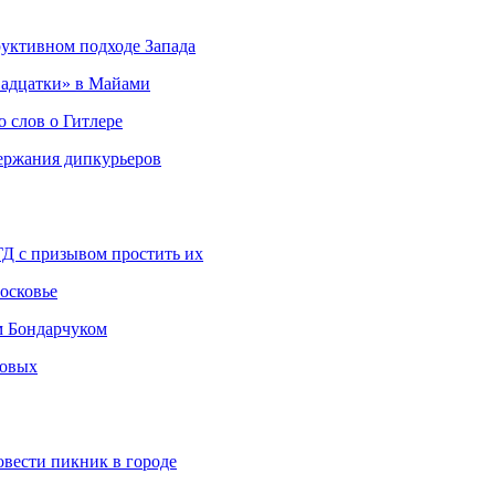
руктивном подходе Запада
адцатки» в Майами
о слов о Гитлере
держания дипкурьеров
ГД с призывом простить их
осковье
м Бондарчуком
ковых
овести пикник в городе