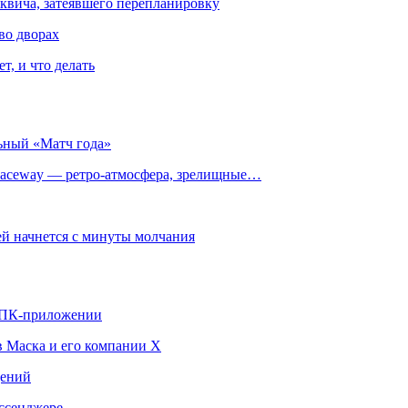
квича, затеявшего перепланировку
во дворах
т, и что делать
ьный «Матч года»
ceway — ретро‑атмосфера, зрелищные…
й начнется с минуты молчания
в ПК-приложении
в Маска и его компании X
щений
ссенджере