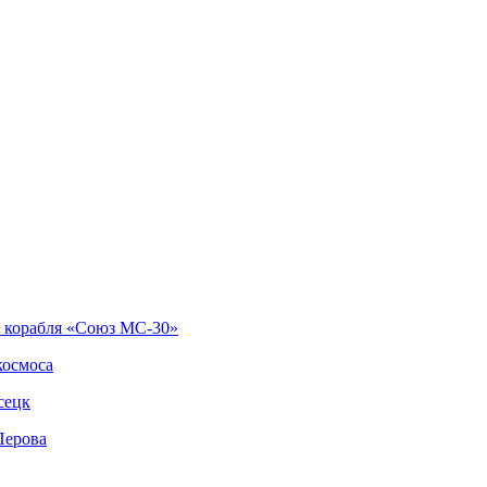
о корабля «Союз МС-30»
космоса
сецк
Перова