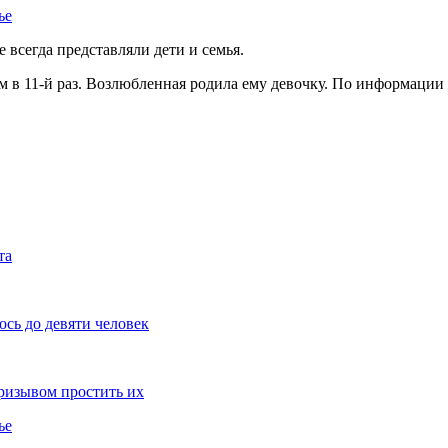
ье
 всегда представляли дети и семья.
м в 11-й раз. Возлюбленная родила ему девочку. По информации 
та
ось до девяти человек
призывом простить их
ье