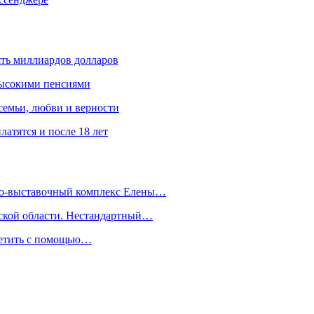
ять миллиардов долларов
высокими пенсиями
емьи, любви и верности
атятся и после 18 лет
йно-выставочный комплекс Елены…
дской области. Нестандартный…
сетить с помощью…