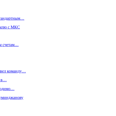
 стандартным…
емлю с МКС
им счетам…
ивел команду…
й в…
бходимо…
Муминджанову