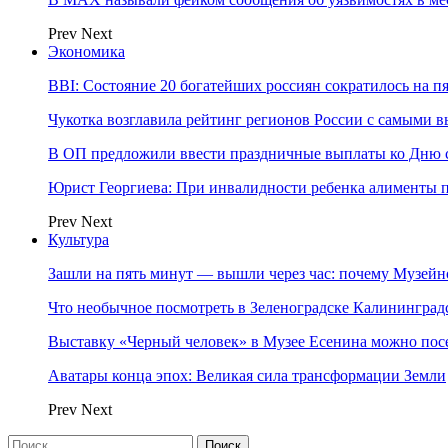
Prev
Next
Экономика
BBI: Состояние 20 богатейших россиян сократилось на п
Чукотка возглавила рейтинг регионов России с самыми 
В ОП предложили ввести праздничные выплаты ко Дню с
Юрист Георгиева: При инвалидности ребенка алименты пл
Prev
Next
Культура
Зашли на пять минут — вышли через час: почему Музе
Что необычное посмотреть в Зеленоградске Калинингра
Выставку «Черный человек» в Музее Есенина можно по
Аватары конца эпох: Великая сила трансформации Земли
Prev
Next