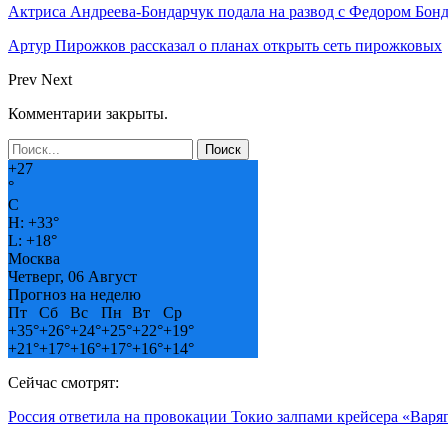
Актриса Андреева-Бондарчук подала на развод с Федором Бон
Артур Пирожков рассказал о планах открыть сеть пирожковых
Prev
Next
Комментарии закрыты.
+
27
°
C
H:
+
33°
L:
+
18°
Москва
Четверг, 06 Август
Прогноз на неделю
Пт
Сб
Вс
Пн
Вт
Ср
+
35°
+
26°
+
24°
+
25°
+
22°
+
19°
+
21°
+
17°
+
16°
+
17°
+
16°
+
14°
Сейчас смотрят:
Россия ответила на провокации Токио залпами крейсера «Варя