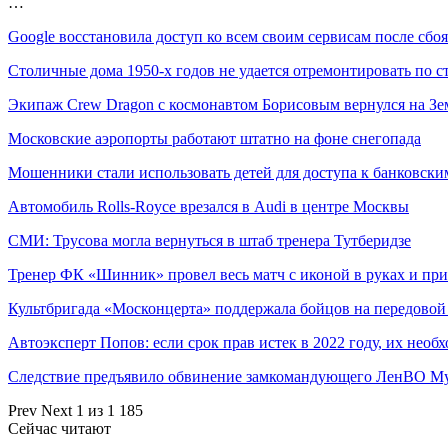
…
Google восстановила доступ ко всем своим сервисам после сбоя
Столичные дома 1950-х годов не удается отремонтировать по
Экипаж Crew Dragon с космонавтом Борисовым вернулся на З
Московские аэропорты работают штатно на фоне снегопада
Мошенники стали использовать детей для доступа к банковск
Автомобиль Rolls-Royce врезался в Audi в центре Москвы
СМИ: Трусова могла вернуться в штаб тренера Тутберидзе
Тренер ФК «Шинник» провел весь матч с иконой в руках и пр
Культбригада «Москонцерта» поддержала бойцов на передово
Автоэксперт Попов: если срок прав истек в 2022 году, их нео
Следствие предъявило обвинение замкомандующего ЛенВО 
Prev
Next
1 из 1 185
Сейчас читают