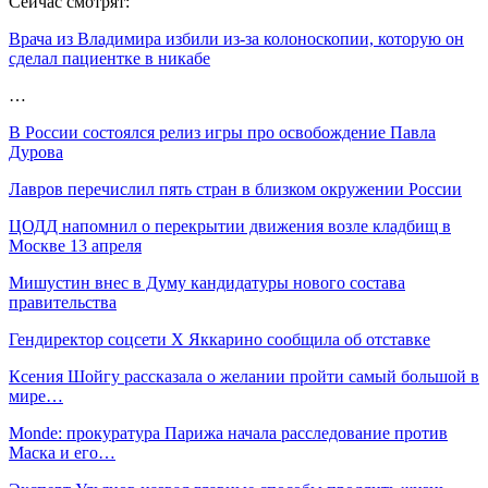
Сейчас смотрят:
Врача из Владимира избили из-за колоноскопии, которую он
сделал пациентке в никабе
…
В России состоялся релиз игры про освобождение Павла
Дурова
Лавров перечислил пять стран в близком окружении России
ЦОДД напомнил о перекрытии движения возле кладбищ в
Москве 13 апреля
Мишустин внес в Думу кандидатуры нового состава
правительства
Гендиректор соцсети X Яккарино сообщила об отставке
Ксения Шойгу рассказала о желании пройти самый большой в
мире…
Monde: прокуратура Парижа начала расследование против
Маска и его…