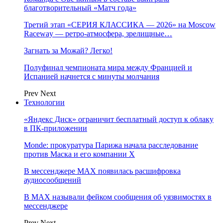
благотворительный «Матч года»
Третий этап «СЕРИЯ КЛАССИКА — 2026» на Moscow
Raceway — ретро‑атмосфера, зрелищные…
Загнать за Можай? Легко!
Полуфинал чемпионата мира между Францией и
Испанией начнется с минуты молчания
Prev
Next
Технологии
«Яндекс Диск» ограничит бесплатный доступ к облаку
в ПК-приложении
Monde: прокуратура Парижа начала расследование
против Маска и его компании X
В мессенджере MAX появилась расшифровка
аудиосообщений
В МAX называли фейком сообщения об уязвимостях в
мессенджере
Prev
Next