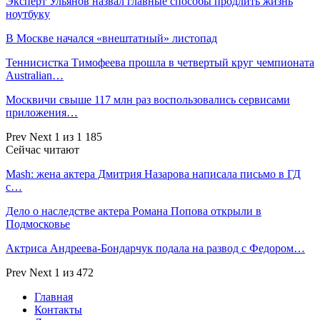
Эксперт Ульянов назвал главные способы продлить жизнь
ноутбуку
В Москве начался «внештатный» листопад
Теннисистка Тимофеева прошла в четвертый круг чемпионата
Australian…
Москвичи свыше 117 млн раз воспользовались сервисами
приложения…
Prev
Next
1 из 1 185
Сейчас читают
Mash: жена актера Дмитрия Назарова написала письмо в ГД
с…
Дело о наследстве актера Романа Попова открыли в
Подмосковье
Актриса Андреева-Бондарчук подала на развод с Федором…
Prev
Next
1 из 472
Главная
Контакты