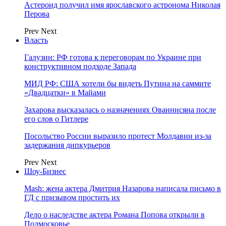
Астероид получил имя ярославского астронома Николая
Перова
Prev
Next
Власть
Галузин: РФ готова к переговорам по Украине при
конструктивном подходе Запада
МИД РФ: США хотели бы видеть Путина на саммите
«Двадцатки» в Майами
Захарова высказалась о назначениях Ованнисяна после
его слов о Гитлере
Посольство России выразило протест Молдавии из-за
задержания дипкурьеров
Prev
Next
Шоу-Бизнес
Mash: жена актера Дмитрия Назарова написала письмо в
ГД с призывом простить их
Дело о наследстве актера Романа Попова открыли в
Подмосковье