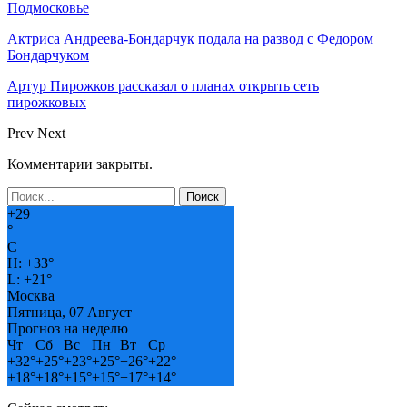
Подмосковье
Актриса Андреева-Бондарчук подала на развод с Федором
Бондарчуком
Артур Пирожков рассказал о планах открыть сеть
пирожковых
Prev
Next
Комментарии закрыты.
+
29
°
C
H:
+
33°
L:
+
21°
Москва
Пятница, 07 Август
Прогноз на неделю
Чт
Сб
Вс
Пн
Вт
Ср
+
32°
+
25°
+
23°
+
25°
+
26°
+
22°
+
18°
+
18°
+
15°
+
15°
+
17°
+
14°