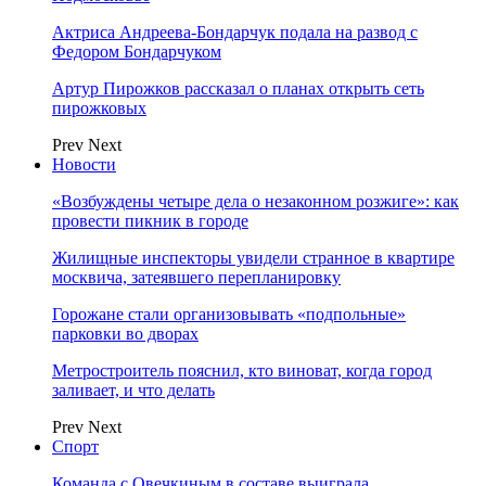
Актриса Андреева-Бондарчук подала на развод с
Федором Бондарчуком
Артур Пирожков рассказал о планах открыть сеть
пирожковых
Prev
Next
Новости
«Возбуждены четыре дела о незаконном розжиге»: как
провести пикник в городе
Жилищные инспекторы увидели странное в квартире
москвича, затеявшего перепланировку
Горожане стали организовывать «подпольные»
парковки во дворах
Метростроитель пояснил, кто виноват, когда город
заливает, и что делать
Prev
Next
Спорт
Команда с Овечкиным в составе выиграла