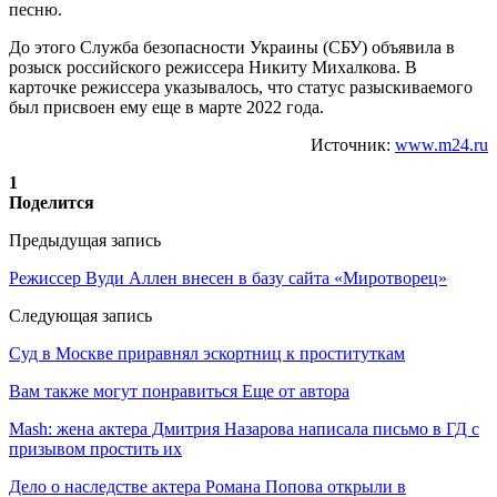
песню.
До этого Служба безопасности Украины (СБУ) объявила в
розыск российского режиссера Никиту Михалкова. В
карточке режиссера указывалось, что статус разыскиваемого
был присвоен ему еще в марте 2022 года.
Источник:
www.m24.ru
1
Поделится
Предыдущая запись
Режиссер Вуди Аллен внесен в базу сайта «Миротворец»
Следующая запись
Суд в Москве приравнял эскортниц к проституткам
Вам также могут понравиться
Еще от автора
Mash: жена актера Дмитрия Назарова написала письмо в ГД с
призывом простить их
Дело о наследстве актера Романа Попова открыли в